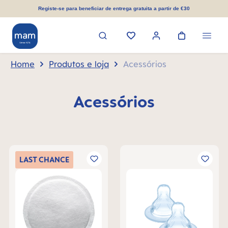
eúdo principal
Registe-se para beneficiar de entrega gratuita a partir de €30
Home
Produtos e loja
Acessórios
Acessórios
LAST
CHANCE