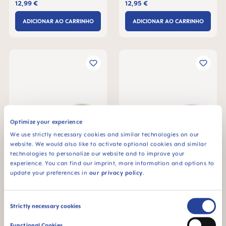
silicone (pacote de 3)
12,99 €
12,95 €
ADICIONAR AO CARRINHO
ADICIONAR AO CARRINHO
Optimize your experience
We use strictly necessary cookies and similar technologies on our
website. We would also like to activate optional cookies and similar
technologies to personalize our website and to improve your
experience. You can find our imprint, more information and options to
Peças sobressalentes Easy
Peças sobressalentes Easy
update your preferences in
our privacy policy
.
to Drink 290 ml – Válvula
to Drink 290 ml – Válvula
de silicone e tampa de
de silicone e tampa de
+2 cores
+2 cores
12,95 €
12,95 €
transporte (pacote de 2)
transporte (pacote de 2)
Consent
ADICIONAR AO CARRINHO
ADICIONAR AO CARRINHO
Strictly necessary cookies
Selection
Functional Cookies