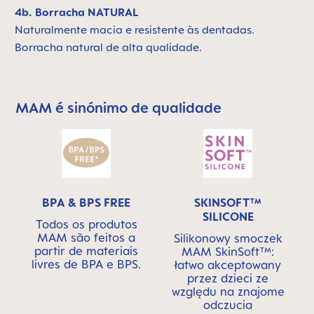
4b. Borracha NATURAL
Naturalmente macia e resistente às dentadas.
Borracha natural de alta qualidade.
MAM é sinónimo de qualidade
Skip MAM Means Quality Icon Bar
BPA & BPS FREE
SKINSOFT™
SILICONE
Todos os produtos
MAM são feitos a
Silikonowy smoczek
partir de materiais
MAM SkinSoft™:
livres de BPA e BPS.
łatwo akceptowany
przez dzieci ze
względu na znajome
odczucia