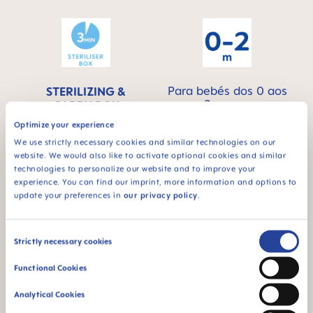
Para bebés dos 0 aos
STERILIZING &
2 meses
CARRY BOX
Optimize your experience
Este produto vem
numa caixa de
We use strictly necessary cookies and similar technologies on our
esterilização e
website. We would also like to activate optional cookies and similar
transporte para a
technologies to personalize our website and to improve your
esterilização cómoda
experience. You can find our imprint, more information and options to
e rápida no micro-
update your preferences in
our privacy policy
.
ondas
Consent
Strictly necessary cookies
Selection
Functional Cookies
Analytical Cookies
94% NIPPLE