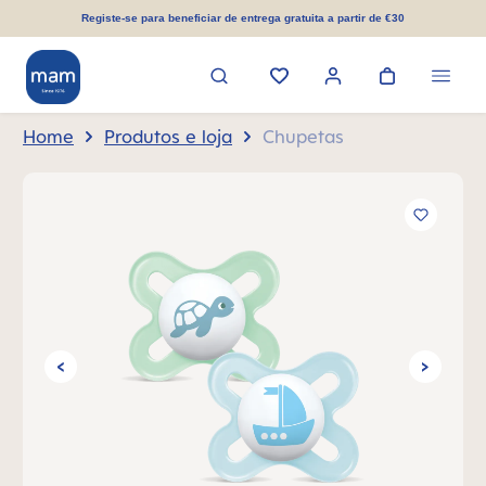
eúdo principal
Registe-se para beneficiar de entrega gratuita a partir de €30
Home
Produtos e loja
Chupetas
Ignorar galeria de imagens