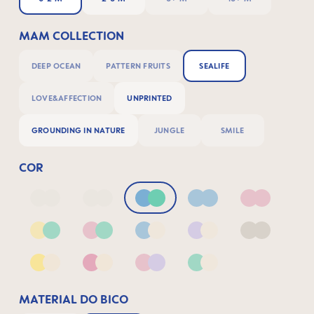
MAM COLLECTION
DEEP OCEAN
PATTERN FRUITS
SEALIFE
LOVE&AFFECTION
UNPRINTED
GROUNDING IN NATURE
JUNGLE
SMILE
COR
Deep Blue/Sage
Neutral2
Blue & Green
Blue
Pink
Yellow & Green
Pink & Green
Blue & Neutral
Lilac & Neutral
Neutral
Yellow & Neutral
Pink & Neutral
Pink & Lilac
Green & Neutral
MATERIAL DO BICO