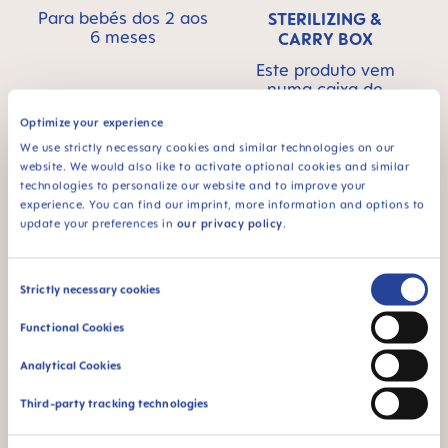
Para bebés dos 2 aos
STERILIZING &
6 meses
CARRY BOX
Este produto vem
numa caixa de
esterilização e
Optimize your experience
transporte para a
esterilização cómoda
We use strictly necessary cookies and similar technologies on our
e rápida no micro-
website. We would also like to activate optional cookies and similar
ondas
technologies to personalize our website and to improve your
experience. You can find our imprint, more information and options to
update your preferences in
our privacy policy
.
Consent
Strictly necessary cookies
Selection
94% NIPPLE
Functional Cookies
ACCEPTANCE
Analytical Cookies
94% de aceitação do
mamilo: facilmente
Third-party tracking technologies
aceite pelos bebés,
para uma sensação