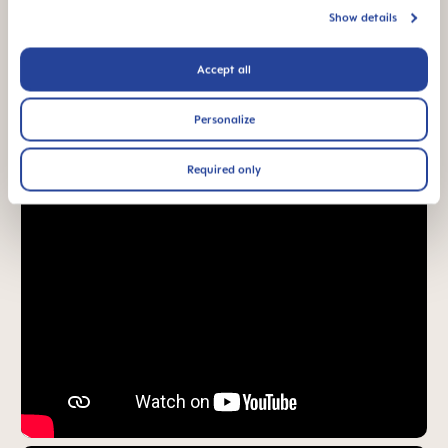
familiar*
Show details
*Estudo de mercado 2010-2023, testadas em 1,588 bebés.
Accept all
Vídeos de produtos
Personalize
Required only