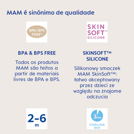
MAM é sinónimo de qualidade
Skip MAM Means Quality Icon Bar
BPA & BPS FREE
SKINSOFT™
SILICONE
Todos os produtos
MAM são feitos a
Silikonowy smoczek
partir de materiais
MAM SkinSoft™:
livres de BPA e BPS.
łatwo akceptowany
przez dzieci ze
względu na znajome
odczucia