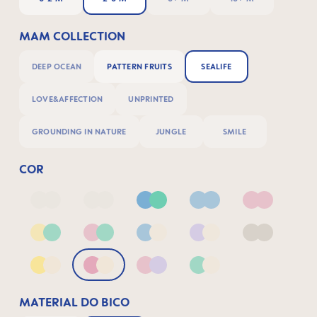
MAM COLLECTION
DEEP OCEAN
PATTERN FRUITS
SEALIFE
LOVE&AFFECTION
UNPRINTED
GROUNDING IN NATURE
JUNGLE
SMILE
COR
Deep Blue/Sage
Neutral2
Blue & Green
Blue
Pink
Yellow & Green
Pink & Green
Blue & Neutral
Lilac & Neutral
Neutral
Yellow & Neutral
Pink & Neutral
Pink & Lilac
Green & Neutral
MATERIAL DO BICO