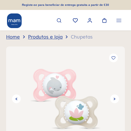
eúdo principal
Registe-se para beneficiar de entrega gratuita a partir de €30
Home
Produtos e loja
Chupetas
Ignorar galeria de imagens