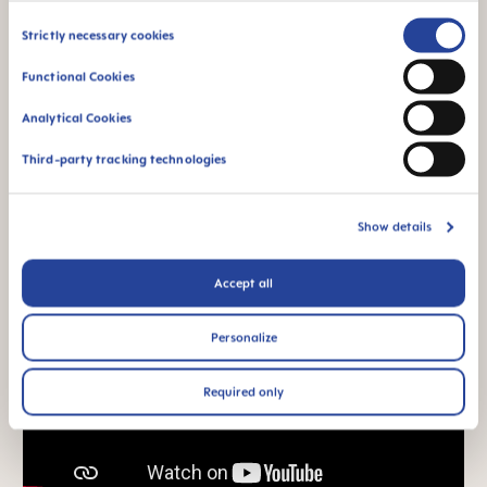
Para bebés a partir
Consent
Strictly necessary cookies
dos 6 meses
Selection
Functional Cookies
*Estudo de mercado 2010-2023, testadas em 1,588 bebés.
Analytical Cookies
Vídeos de produtos
Third-party tracking technologies
Show details
Accept all
Personalize
Required only