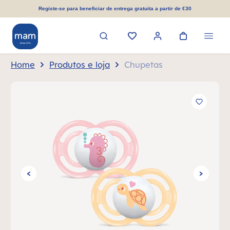
eúdo principal
Registe-se para beneficiar de entrega gratuita a partir de €30
Home
Produtos e loja
Chupetas
Ignorar galeria de imagens