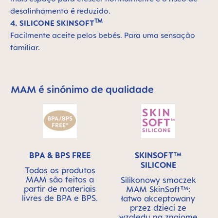
desalinhamento é reduzido.
TM
4. SILICONE SKINSOFT
Facilmente aceite pelos bebés. Para uma sensação
familiar.
MAM é sinónimo de qualidade
Skip MAM Means Quality Icon Bar
BPA & BPS FREE
SKINSOFT™
SILICONE
Todos os produtos
MAM são feitos a
Silikonowy smoczek
partir de materiais
MAM SkinSoft™:
livres de BPA e BPS.
łatwo akceptowany
przez dzieci ze
względu na znajome