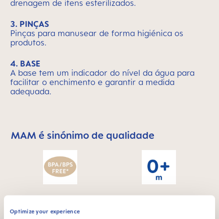
drenagem de itens esterilizados.
3. PINÇAS
Pinças para manusear de forma higiénica os
produtos.
4. BASE
A base tem um indicador do nível da água para
facilitar o enchimento e garantir a medida
adequada.
MAM é sinónimo de qualidade
Skip MAM Means Quality Icon Bar
Para bebés a partir
BPA & BPS FREE
dos 0 meses
Optimize your experience
Todos os produtos