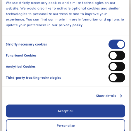
We use strictly necessary cookies and similar technologies on our
MAM são feitos a
website. We would also like to activate optional cookies and similar
partir de materiais
technologies to personalize our website and to improve your
livres de BPA e BPS.
experience. You can find our imprint, more information and options to
update your preferences in
our privacy policy
.
Consent
Strictly necessary cookies
FAQ
Selection
Functional Cookies
Como funciona o esterilizador a vapor para o
Analytical Cookies
microondas da MAM?
Third-party tracking technologies
Quantos produtos cabem no aparelho?
Show details
Que aparelhos microondas são
Accept all
recomendados para o processo de
esterilização?
Personalize