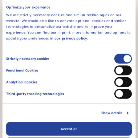
Für entspanntes Stillen, passend auch für die
Optimize your experience
Handmilchpumpe.
We use strictly necessary cookies and similar technologies on our
i)
website. We would also like to activate optional cookies and similar
Marktforschungsstudie mit 65 Teilnehmern, durchgeführt in UK 2018.
technologies to personalize our website and to improve your
experience. You can find our imprint, more information and options to
update your preferences in
our privacy policy
.
MAM steht für Qualität
MAM überspringen bedeutet Qualitätssymbolleiste
Consent
Strictly necessary cookies
Selection
Functional Cookies
Analytical Cookies
Silikoneinsatz für
BPA & BPS FREE
maximalen Komfort
Third-party tracking technologies
Alle MAM Produkte
sind aus BPA- und
BPS-freien
Show details
Materialien gefertigt
Accept all