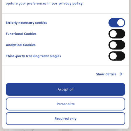
update your preferences in
our privacy policy
.
Consent
Strictly necessary cookies
Selection
Functional Cookies
MAM Individual Schnuller
MAM Individual Schnuller
6+Monate, 6er Set
6+ Monate, 6er Set
Analytical Cookies
+3 Farben
+3 Farben
€ 26,29
€ 28,49
Third-party tracking technologies
DETAILS
DETAILS
Show details
Accept all
Personalize
Required only