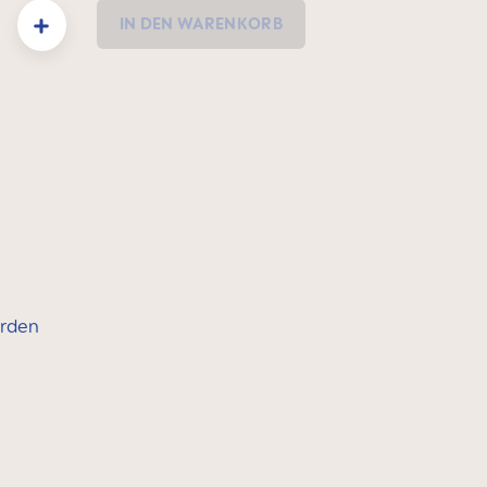
: Gib den gewünschten Wert ein oder benutze die Schaltflächen um die Anzahl zu e
IN DEN WARENKORB
erden