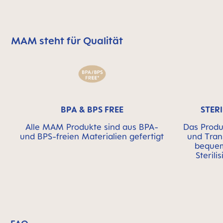
MAM steht für Qualität
MAM überspringen bedeutet Qualitätssymbolleiste
BPA & BPS FREE
STER
Alle MAM Produkte sind aus BPA-
Das Produk
und BPS-freien Materialien gefertigt
und Tran
bequem
Sterili