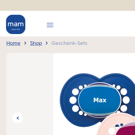
springen
Zur Hauptnavigation springen
Home
Shop
Geschenk-Sets
Bildergalerie überspringen