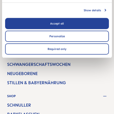
Lorenz-Mandl-Gasse 50
1160 Vienna
Show details
Austria
Accept all
FOLGE UNS
Personalize
FACEBOOK
INSTAGRAM
YOUTUBE
MAM BLOG
Required only
KINDERWUNSCH
SCHWANGERSCHAFTSWOCHEN
NEUGEBORENE
STILLEN & BABYERNÄHRUNG
SHOP
SCHNULLER