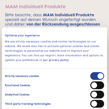
MAM Individuell Produkte
Bitte beachte, dass
MAM Individuell Produkte
speziell auf deinen Wunsch angefertigt wurden
und daher
von der Rücksendung ausgeschlossen
sind.
Optimize your experience
We use strictly necessary cookies and similar technologies on our
MAM Consumer Service
website. We would also like to activate optional cookies and similar
technologies to personalize our website and to improve your
Du hast noch eine Frage zu Umtausch und
experience. You can find our imprint, more information and options to
Retoure? Unseren MAM Kundenservice erreichst
update your preferences in
our privacy policy
.
du
hier
.
Consent
Strictly necessary cookies
Selection
Functional Cookies
Analytical Cookies
Third-party tracking technologies
MAM Babyartikel GesmbH