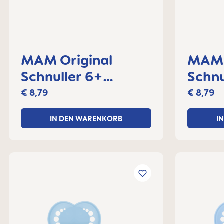
MAM Original
MAM 
Schnuller 6+
Schnu
Monate, 2er Set
Monat
€ 8,79
€ 8,79
IN DEN WARENKORB
I