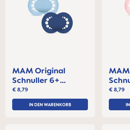
MAM Original
MAM 
Schnuller 6+
Schnu
Monate, 2er Set
Monat
€ 8,79
€ 8,79
IN DEN WARENKORB
I