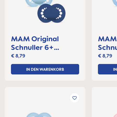
MAM Original
MAM 
Schnuller 6+
Schnu
Monate, 2er Set
Monat
€ 8,79
€ 8,79
IN DEN WARENKORB
I