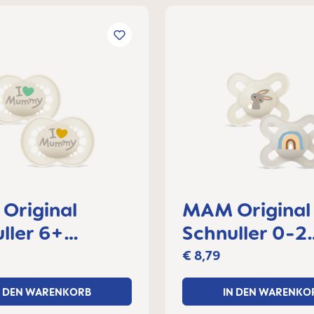
Original
MAM Original
ller 6+
Schnuller 0-2
e, 2er Set
Monate, 2er S
€ 8,79
N DEN WARENKORB
IN DEN WARENKO