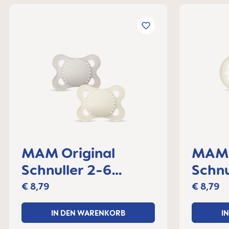
MAM Original
MAM 
Schnuller 2-6
Schnu
Monate, 2er Set
Monat
€ 8,79
€ 8,79
IN DEN WARENKORB
I