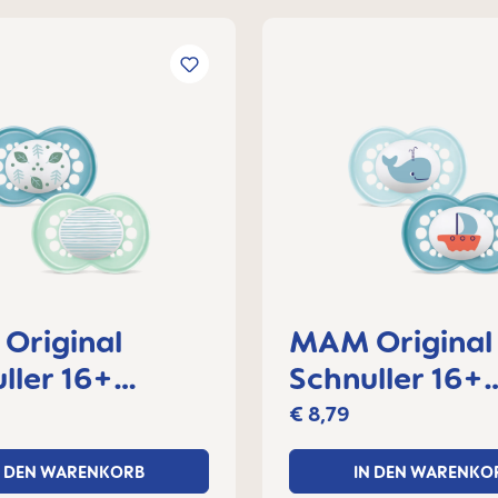
Original
MAM Original
ller 16+
Schnuller 16+
e, 2er Set
Monate, 2er S
€ 8,79
N DEN WARENKORB
IN DEN WARENKO