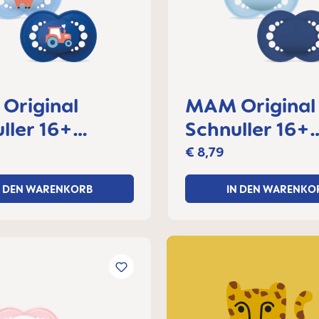
Original
MAM Original
ller 16+
Schnuller 16+
e, 2er Set
Monate, 2er S
€ 8,79
N DEN WARENKORB
IN DEN WARENKO