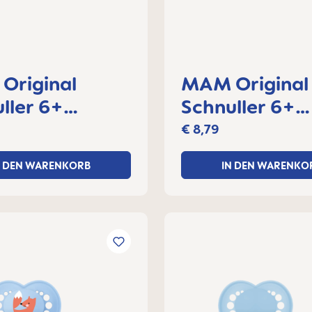
Original
MAM Original
ller 6+
Schnuller 6+
e, 2er Set
Monate, 2er S
€ 8,79
N DEN WARENKORB
IN DEN WARENKO