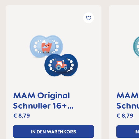
MAM Original
MAM 
Schnuller 16+
Schnu
Monate, 2er Set
Monat
€ 8,79
€ 8,79
IN DEN WARENKORB
I