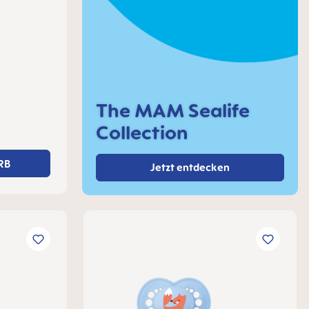
The MAM Sealife
et
Collection
RB
Jetzt entdecken