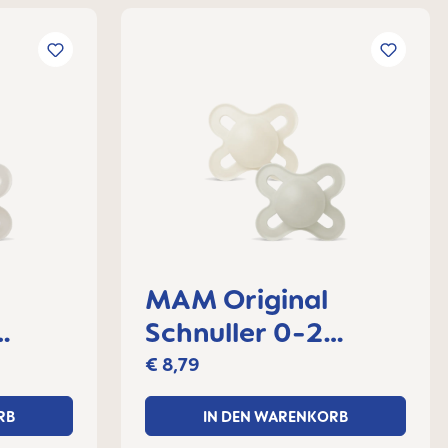
MAM Original
Schnuller 0-2
et
Monate, 2er Set
€ 8,79
RB
IN DEN WARENKORB