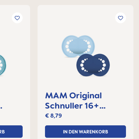
MAM Original
Schnuller 16+
et
Monate, 2er Set
€ 8,79
RB
IN DEN WARENKORB