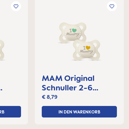
MAM Original
Schnuller 2-6
et
Monate, 2er Set
€ 8,79
RB
IN DEN WARENKORB