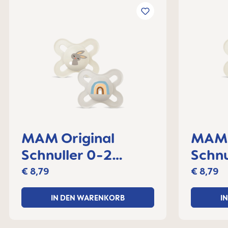
MAM Original
MAM 
Schnuller 0-2
Schnu
Monate, 2er Set
Monat
€ 8,79
€ 8,79
IN DEN WARENKORB
I