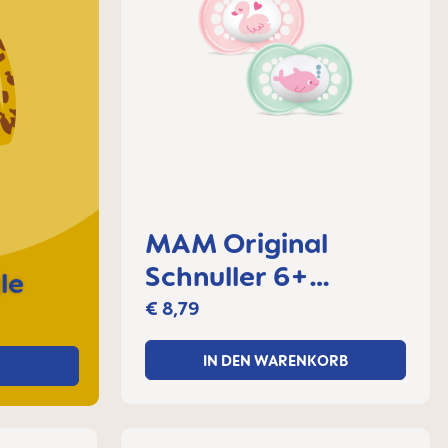
MAM Original
Schnuller 6+
le
Monate, 2er Set
€ 8,79
IN DEN WARENKORB