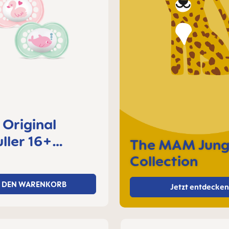
Original
ller 16+
The MAM Jung
e, 2er Set
Collection
N DEN WARENKORB
Jetzt entdecken