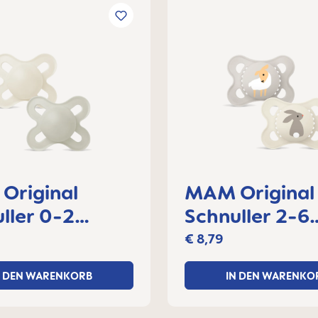
Original
MAM Original
ller 0-2
Schnuller 2-6
e, 2er Set
Monate, 2er S
€ 8,79
N DEN WARENKORB
IN DEN WARENKO