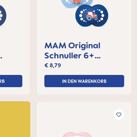
MAM Original
Schnuller 6+
et
Monate, 2er Set
€ 8,79
RB
IN DEN WARENKORB