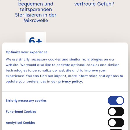
bequemen und
vertraute Gefühl*
zeitsparenden
Sterilisieren in der
Mikrowelle
Optimize your experience
We use strictly necessary cookies and similar technologies on our
Für Babys ab 6
website. We would also like to activate optional cookies and similar
Monaten
technologies to personalize our website and to improve your
experience. You can find our imprint, more information and options to
*Marktforschung 2010-2023, getestet mit 1,588 Babys.
update your preferences in
our privacy policy
.
Produktvideos
Consent
Strictly necessary cookies
Selection
Functional Cookies
Analytical Cookies