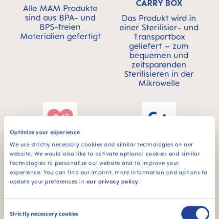
CARRY BOX
Alle MAM Produkte
sind aus BPA- und
Das Produkt wird in
BPS-freien
einer Sterilisier- und
Materialien gefertigt
Transportbox
geliefert – zum
bequemen und
zeitsparenden
Sterilisieren in der
Mikrowelle
Optimize your experience
We use strictly necessary cookies and similar technologies on our
Für Babys ab 6
94% NIPPLE
website. We would also like to activate optional cookies and similar
Monaten
ACCEPTANCE
technologies to personalize our website and to improve your
experience. You can find our imprint, more information and options to
94 %
update your preferences in
our privacy policy
.
Saugerakzeptanz:
schnelle Akzeptanz
bei Babys, durch das
Consent
Strictly necessary cookies
vertraute Gefühl*