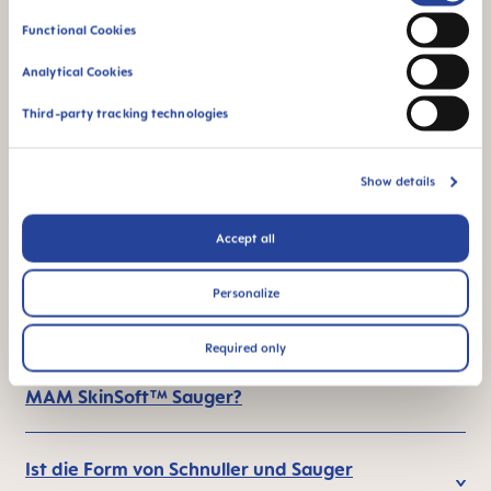
Selection
Functional Cookies
*Marktforschung 2010-2023, getestet mit 1,588 Babys.
Analytical Cookies
Third-party tracking technologies
FAQ
Show details
Wie werden Schnuller gereinigt?
Accept all
How is the MAM pacifier clip cleaned?
Personalize
Welchen Unterschied gibt es zwischen
Required only
herkömmlichen Silikon-Saugern und dem
MAM SkinSoft™ Sauger?
Ist die Form von Schnuller und Sauger