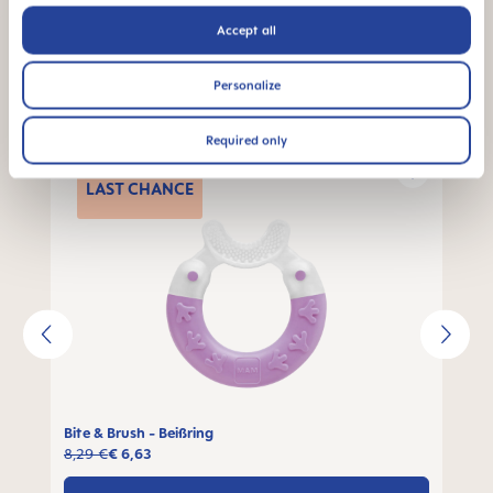
Accept all
Für Dich ausgewählte MAM Produkte
Personalize
Required only
Produktgalerie überspringen
LAST
CHANCE
Bite & Brush - Beißring
8,29 €
€ 6,63