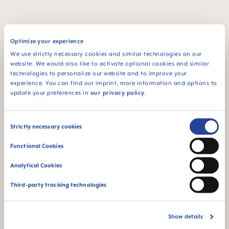
FAQ
Optimize your experience
We use strictly necessary cookies and similar technologies on our
website. We would also like to activate optional cookies and similar
Warum BPA- und BPS-frei?
technologies to personalize our website and to improve your
experience. You can find our imprint, more information and options to
update your preferences in
our privacy policy
.
WEITERE FRAGEN?
Consent
Strictly necessary cookies
Selection
Bitte schreibe uns eine Nachricht, wir
Functional Cookies
melden uns schnellstmöglich bei dir.
Analytical Cookies
NACHRICHT SCHREIBEN
Third-party tracking technologies
Show details