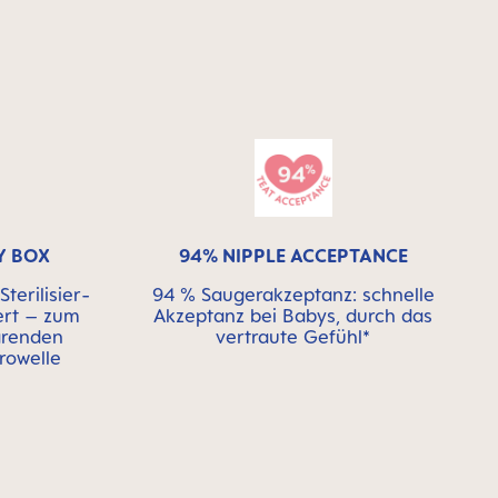
Y BOX
94% NIPPLE ACCEPTANCE
terilisier-
94 % Saugerakzeptanz: schnelle
ert – zum
Akzeptanz bei Babys, durch das
arenden
vertraute Gefühl*
krowelle