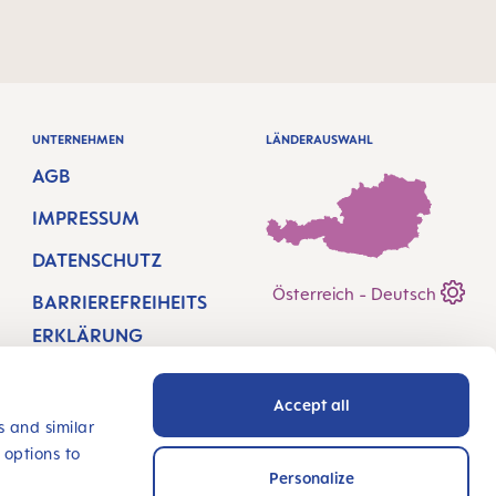
UNTERNEHMEN
LÄNDERAUSWAHL
AGB
IMPRESSUM
DATENSCHUTZ
Österreich - Deutsch
BARRIEREFREIHEITS
ERKLÄRUNG
HÄNDLERSUCHE
Accept all
JOBS BEI MAM
s and similar
 options to
MAM INTEGRITY
Personalize
LINE