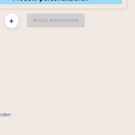
: Gib den gewünschten Wert ein oder benutze die Schaltflächen um die Anzahl zu e
IN DEN WARENKORB
erden