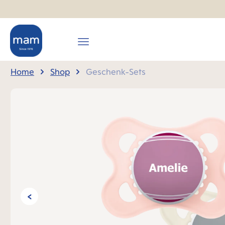
springen
Zur Hauptnavigation springen
Home
Shop
Geschenk-Sets
Bildergalerie überspringen