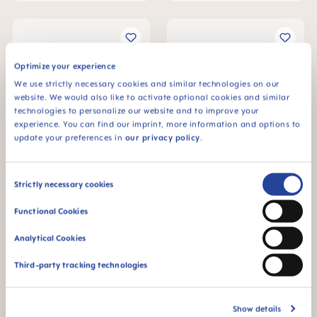
Optimize your experience
We use strictly necessary cookies and similar technologies on our
website. We would also like to activate optional cookies and similar
technologies to personalize our website and to improve your
experience. You can find our imprint, more information and options to
update your preferences in
our privacy policy
.
Consent
MAM Original Schnuller 6+
MAM Original Schnuller 0-2
Strictly necessary cookies
Monate, 2er Set
Monate, 2er Set
Selection
€ 8,79
€ 8,79
Functional Cookies
IN DEN WARENKORB
IN DEN WARENKORB
Analytical Cookies
Third-party tracking technologies
Show details