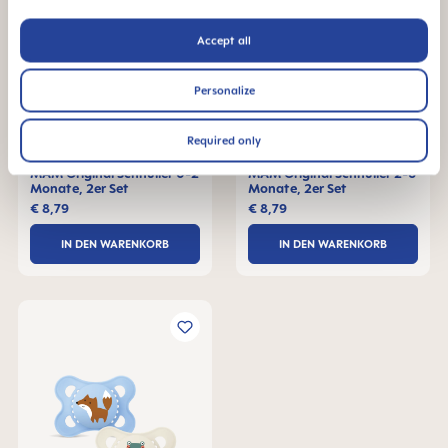
Accept all
Personalize
Required only
MAM Original Schnuller 0-2
MAM Original Schnuller 2-6
Monate, 2er Set
Monate, 2er Set
€ 8,79
€ 8,79
IN DEN WARENKORB
IN DEN WARENKORB