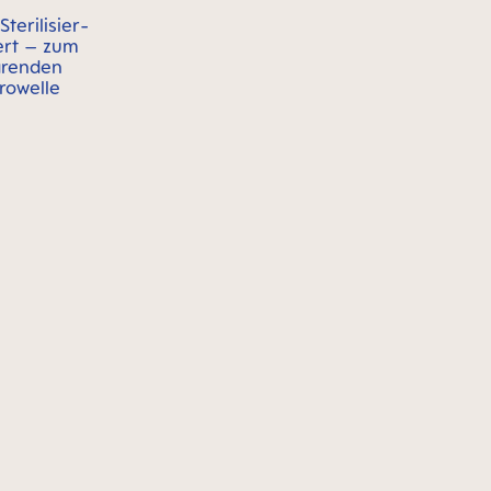
terilisier-
ert – zum
arenden
krowelle