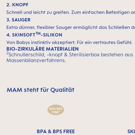
2. KNOPF
Schnell und leicht zu greifen. Zum einfachen Befestigen
3. SAUGER
Extra dünner, flexibler Sauger ermöglicht das Schließen
TM
4. SKINSOFT
-SILIKON
Von Babys instinktiv akzeptiert. Für ein vertrautes Gefühl.
BIO-ZIRKULÄRE MATERIALIEN
2
Schnullerschild, -knopf & Sterilisierbox bestehen aus
Massenbilanzverfahrens.
MAM steht für Qualität
MAM überspringen bedeutet Qualitätssymbolleiste
BPA & BPS FREE
SK