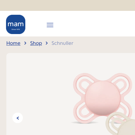
springen
Zur Hauptnavigation springen
Home
Shop
Schnuller
Bildergalerie überspringen