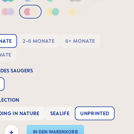
Blue & Green
Blue & Neutral
Green & Neutral
Neutral
Neutral2
 Apricot
Pink & Lilac
Pink & Neutral
Yellow & Green
Yellow & Neutral
NATE
2-6 MONATE
6+ MONATE
NATE
 DES SAUGERS
ECTION
ING IN NATURE
SEALIFE
UNPRINTED
: Gib den gewünschten Wert ein oder benutze die Schaltflächen um die Anzahl zu e
IN DEN WARENKORB