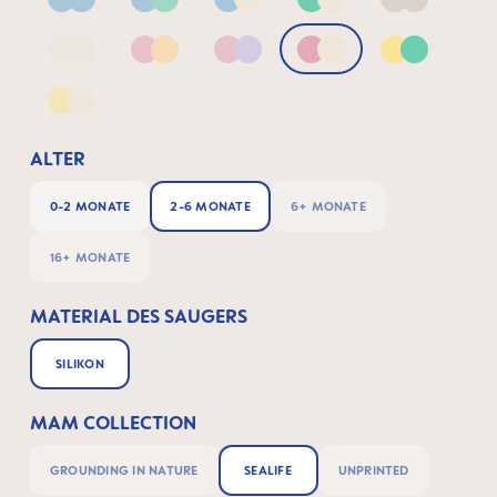
Blue
Blue & Green
Blue & Neutral
Green & Neutral
Neutral
Neutral2
Pink & Apricot
Pink & Lilac
Pink & Neutral
Yellow & G
Yellow & Neutral
ALTER
0-2 MONATE
2-6 MONATE
6+ MONATE
16+ MONATE
MATERIAL DES SAUGERS
SILIKON
MAM COLLECTION
GROUNDING IN NATURE
SEALIFE
UNPRINTED