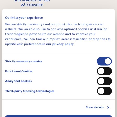
Mikrowelle
Optimize your experience
We use strictly necessary cookies and similar technologies on our
website. We would also like to activate optional cookies and similar
technologies to personalize our website and to improve your
experience. You can find our imprint, more information and options to
94% NIPPLE
update your preferences in
our privacy policy
.
ACCEPTANCE
94 %
Consent
Saugerakzeptanz:
Strictly necessary cookies
schnelle Akzeptanz
Selection
bei Babys, durch das
Functional Cookies
vertraute Gefühl*
Analytical Cookies
*Marktforschung 2010-2023, getestet mit 1,588 Babys.
Third-party tracking technologies
Produktvideos
Show details