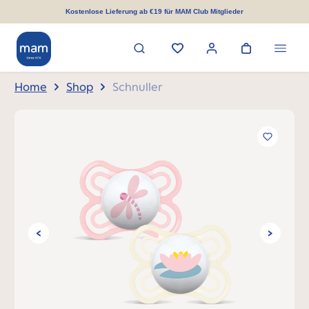
alt springen
Kostenlose Lieferung ab €19 für MAM Club Mitglieder
Home
Shop
Schnuller
Bildergalerie überspringen