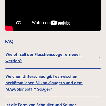
FAQ
Wie oft soll der Flaschensauger erneuert
werden?
Welchen Unterschied gibt es zwischen
herkömmlichen Silikon-Saugern und dem
MAM SkinSoft™ Sauger?
Ist die Form von Schnuller und Sauger