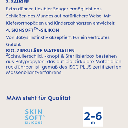
3. SAUGER
Extra dünner, flexibler Sauger ermöglicht das
Schließen des Mundes auf natürlichere Weise. Mit
Kieferorthopäden und Kinderzahnärzten entwickelt.
TM
4. SKINSOFT
-SILIKON
Von Babys instinktiv akzeptiert. Für ein vertrautes
Gefühl.
BIO-ZIRKULÄRE MATERIALIEN
2
Schnullerschild, -knopf & Sterilisierbox bestehen
aus Polypropylen, das auf bio-zirkuläre Materialien
rückführbar ist, gemäß des ISCC PLUS zertifizierten
Massenbilanzverfahrens.
MAM steht für Qualität
MAM überspringen bedeutet Qualitätssymbolleiste