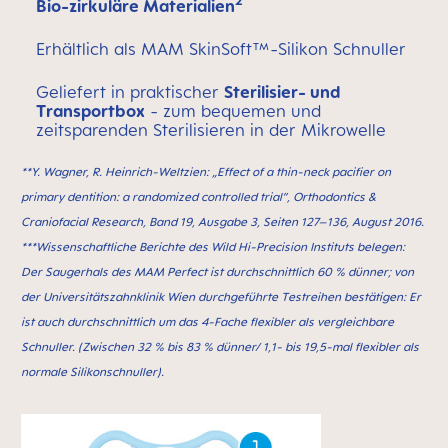
2
Bio-zirkuläre Materialien
Erhältlich als MAM SkinSoft™-Silikon Schnuller
Geliefert in praktischer
Sterilisier- und
Transportbox
- zum bequemen und
zeitsparenden Sterilisieren in der Mikrowelle
**Y. Wagner, R. Heinrich-Weltzien: „Effect of a thin-neck paciﬁer on
primary dentition: a randomized controlled trial”, Orthodontics &
Craniofacial Research, Band 19, Ausgabe 3, Seiten 127–136, August 2016.
***Wissenschaftliche Berichte des Wild Hi-Precision Instituts belegen:
Der Saugerhals des MAM Perfect ist durchschnittlich 60 % dünner; von
der Universitätszahnklinik Wien durchgeführte Testreihen bestätigen: Er
ist auch durchschnittlich um das 4-Fache flexibler als vergleichbare
Schnuller. (Zwischen 32 % bis 83 % dünner/ 1,1- bis 19,5-mal flexibler als
normale Silikonschnuller).