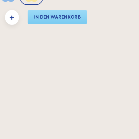
Powder Blue
Sunlight
: Gib den gewünschten Wert ein oder benutze die Schaltflächen um die Anzahl zu e
IN DEN WARENKORB