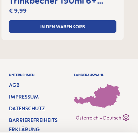
Trinkbecher 190ml 6+
Monate
€ 9,99
IN DEN WARENKORB
UNTERNEHMEN
LÄNDERAUSWAHL
AGB
IMPRESSUM
DATENSCHUTZ
Österreich - Deutsch
BARRIEREFREIHEITS
ERKLÄRUNG