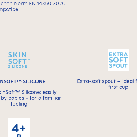
äischen Norm EN 14350:2020.
mpatibel.
Extra-soft spout – ideal 
INSOFT™ SILICONE
first cup
nSoft™ Silicone: easily
by babies - for a familiar
feeling