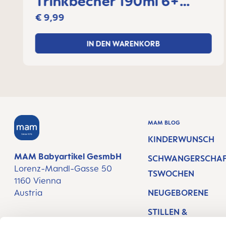
Trinkbecher 190ml 6+
Monate
€ 9,99
IN DEN WARENKORB
MAM BLOG
KINDERWUNSCH
MAM Babyartikel GesmbH
SCHWANGERSCHA
Lorenz-Mandl-Gasse 50
TSWOCHEN
1160 Vienna
Austria
NEUGEBORENE
STILLEN &
FOLGE UNS