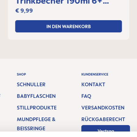
Trinkbecher 190ml 6+
Monate
€ 9,99
IN DEN WARENKORB
SHOP
KUNDENSERVICE
SCHNULLER
KONTAKT
F
BABYFLASCHEN
FAQ
STILLPRODUKTE
VERSANDKOSTEN
MUNDPFLEGE &
RÜCKGABERECHT
BEISSRINGE
Vertrag