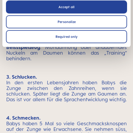
dein Schatz seine
Lippen richtig schliessen
kann –
sprich mit einem Arzt oder einer Ärztin, wenn das
Accept all
nicht der Fall sein sollte.
Personalize
2. Kauen.
Damit Essen später zum gesunden Vergnügen
Required only
wird, müssen die
Kaumuskeln früh üben, z.B. mit
Beissspielzeug
. Mundatmung oder andauerndes
Nuckeln am Daumen können das „Training“
behindern.
3. Schlucken.
In den ersten Lebensjahren haben Babys die
Zunge zwischen den Zahnreihen, wenn sie
schlucken. Später liegt die Zunge am Gaumen an.
Das ist vor allem für die Sprachentwicklung wichtig.
4. Schmecken.
Babys haben 5 Mal so viele Geschmacksknospen
auf der Zunge wie Erwachsene. Sie nehmen süss,