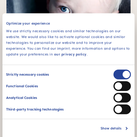
Optimize your experience
We use strictly necessary cookies and similar technologies on our
website. We would also like to activate optional cookies and similar
technologies to personalize our website and to improve your
experience. You can find our imprint, more information and options to
update your preferences in
our privacy policy
.
Die wichtige Rolle des
Mundes
Consent
Strictly necessary cookies
Selection
Warum das Zahnen Eltern und Kinder so sehr
Functional Cookies
beschäftigt, ist schnell erklärt: Der Mundbereich ist
sensibel und für zahlreiche Funktionen bzw.
Analytical Cookies
Fähigkeiten wichtig:
Third-party tracking technologies
1. Atmen.
Gesundes Atmen durch die Nase funktioniert nur,
Show details
wenn im Mund alles stimmt. Achte darauf, dass