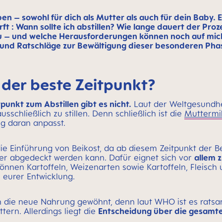
eben – sowohl für dich als Mutter als auch für dein Baby
ft : Wann sollte ich abstillen? Wie lange dauert der Proze
tau – und welche Herausforderungen können noch auf mi
s und Ratschläge zur Bewältigung dieser besonderen Ph
t der beste Zeitpunkt?
punkt zum Abstillen gibt es nicht.
Laut der Weltgesundhe
schließlich zu stillen. Denn schließlich ist die
Muttermil
ig daran anpasst.
 die Einführung von Beikost, da ab diesem Zeitpunkt der 
cher abgedeckt werden kann. Dafür eignet sich vor
allem 
önnen Kartoffeln, Weizenarten sowie Kartoffeln, Fleisch
n eurer Entwicklung.
an die neue Nahrung gewöhnt, denn laut WHO ist es rats
ern. Allerdings liegt die
Entscheidung über die gesamte 