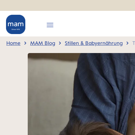
springen
Zur Hauptnavigation springen
Home
MAM Blog
Stillen & Babyernährung
T