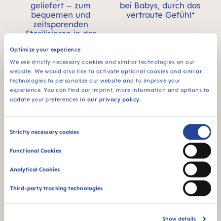
geliefert – zum
bei Babys, durch das
bequemen und
vertraute Gefühl*
zeitsparenden
Sterilisieren in der
Mikrowelle
Optimize your experience
We use strictly necessary cookies and similar technologies on our
website. We would also like to activate optional cookies and similar
technologies to personalize our website and to improve your
experience. You can find our imprint, more information and options to
update your preferences in
our privacy policy
.
Für Babys ab 6
Monaten
Consent
Strictly necessary cookies
Selection
*Marktforschung 2010-2023, getestet mit 1,588 Babys.
Functional Cookies
Analytical Cookies
Produktvideos
Third-party tracking technologies
Show details