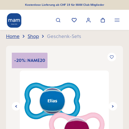
alt springen
Kostenlose Lieferung ab CHF 19 für MAM Club Mitglieder
Home
Shop
Geschenk-Sets
Bildergalerie überspringen
-20%: NAME20