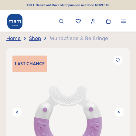
alt springen
100 € Rabatt auf Move Milchpumpen mit Code MOVE100
Home
Shop
Mundpflege & Beißringe
Bildergalerie überspringen
LAST
CHANCE