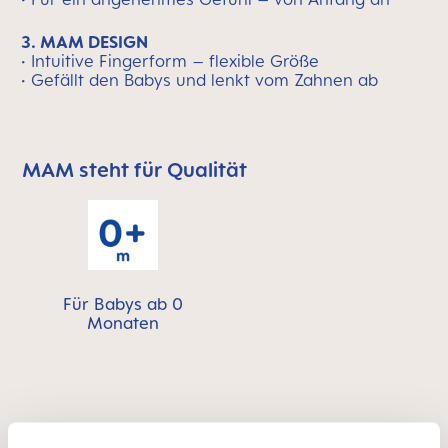
3. MAM DESIGN
• Intuitive Fingerform – flexible Größe
• Gefällt den Babys und lenkt vom Zahnen ab
MAM steht für Qualität
MAM überspringen bedeutet Qualitätssymbolleiste
Für Babys ab 0
Monaten
FAQ