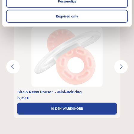
Personalize
Produktgalerie überspringen
Required only
Bite & Relax Phase 1 - Mini-Beißring
6,29 €
IN DEN WARENKORB