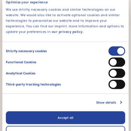
Optimize your experience
We use strictly necessary cookies and similar technologies on our
Do MAM products contain plasticizers?
website. We would also like to activate optional cookies and similar
technologies to personalize our website and to improve your
experience. You can find our imprint, more information and options to
WEITERE FRAGEN?
update your preferences in
our privacy policy
.
Consent
Strictly necessary cookies
Selection
Bitte schreibe uns eine Nachricht, wir
Functional Cookies
melden uns schnellstmöglich bei dir.
Analytical Cookies
NACHRICHT SCHREIBEN
Third-party tracking technologies
Show details
Für Dich ausgewählte MAM Produkte
Accept all