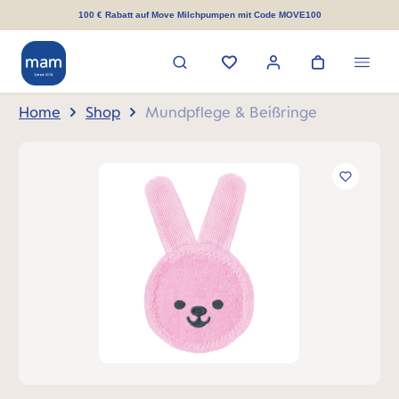
alt springen
100 € Rabatt auf Move Milchpumpen mit Code MOVE100
Home
Shop
Mundpflege & Beißringe
Bildergalerie überspringen