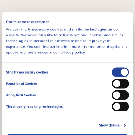
Optimize your experience
FAQ
We use strictly necessary cookies and similar technologies on our
website. We would also like to activate optional cookies and similar
GEBRAUCHSHINWEISE
technologies to personalize our website and to improve your
experience. You can find our imprint, more information and options to
Manual MAM Bite & Relax
update your preferences in
our privacy policy
.
Größe: 0.04 MB
Consent
WEITERE FRAGEN?
Strictly necessary cookies
Selection
Functional Cookies
Analytical Cookies
Bitte schreibe uns eine Nachricht, wir
melden uns schnellstmöglich bei dir.
Third-party tracking technologies
NACHRICHT SCHREIBEN
Show details