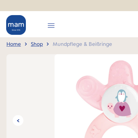
springen
Zur Hauptnavigation springen
Home
Shop
Mundpflege & Beißringe
Bildergalerie überspringen