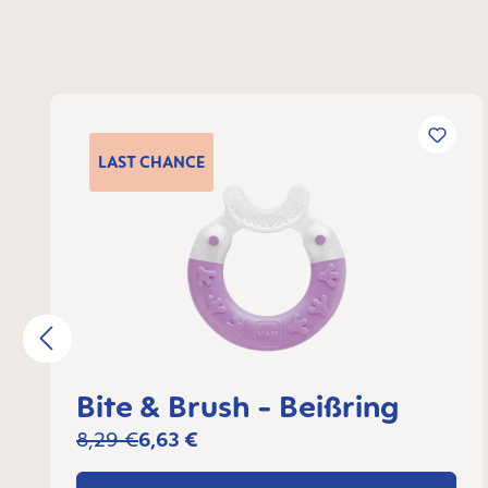
Produktgalerie überspringen
LAST
CHANCE
Bite & Brush - Beißring
8,29 €
6,63 €