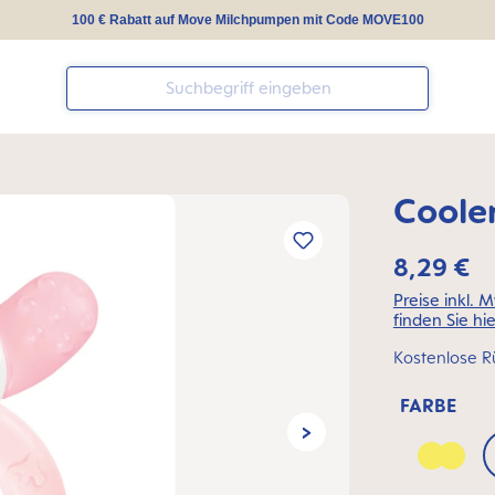
100 € Rabatt auf Move Milchpumpen mit Code MOVE100
Cooler
8,29 €
Preise inkl. 
finden Sie hie
Kostenlose R
FARBE
Peach