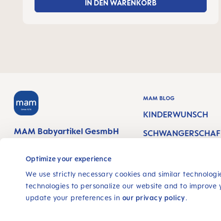
IN DEN WARENKORB
MAM BLOG
KINDERWUNSCH
MAM Babyartikel GesmbH
SCHWANGERSCHAF
Lorenz-Mandl-Gasse 50
TSWOCHEN
1160 Vienna
Optimize your experience
Austria
NEUGEBORENE
We use strictly necessary cookies and similar technologie
STILLEN &
technologies to personalize our website and to improve 
FOLGE UNS
update your preferences in
our privacy policy
.
BABYERNÄHRUNG
FACEBOOK
INSTAGRAM
YOUTUBE
PINTEREST
TIKTOK