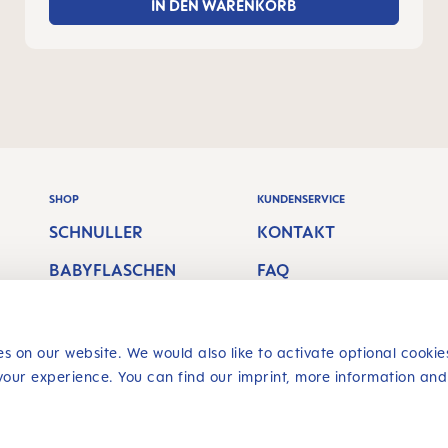
IN DEN WARENKORB
SHOP
KUNDENSERVICE
SCHNULLER
KONTAKT
BABYFLASCHEN
FAQ
STILLPRODUKTE
VERSANDKOSTEN
MUNDPFLEGE &
RÜCKGABERECHT
s on our website. We would also like to activate optional cookie
BEISSRINGE
your experience. You can find our imprint, more information and
Vertrag
widerrufen