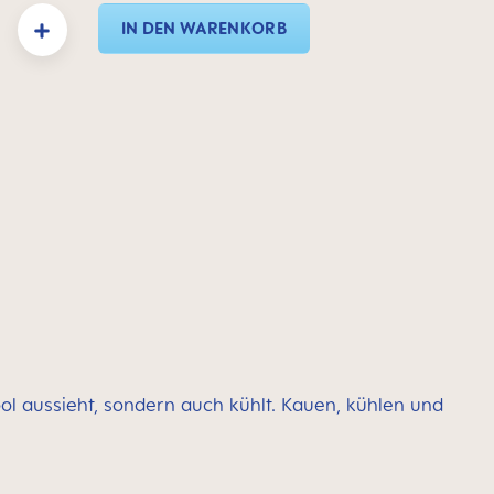
: Gib den gewünschten Wert ein oder benutze die Schaltflächen um die Anzahl zu e
IN DEN WARENKORB
ol aussieht, sondern auch kühlt. Kauen, kühlen und