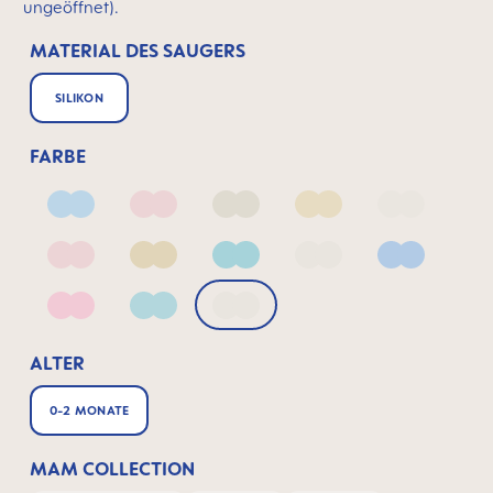
ungeöffnet).
MATERIAL DES SAUGERS
SILIKON
FARBE
Arctic Blue
Blush
Ivory
Linen
Linen_2
Matt Blush
Matt Linen
Matt Sage
Pale Mint
Powder Bl
Quartz Rose
Sage
fairy dust
ALTER
0-2 MONATE
MAM COLLECTION