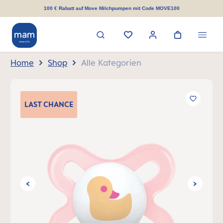
alt springen
100 € Rabatt auf Move Milchpumpen mit Code MOVE100
Home
Shop
Alle Kategorien
Bildergalerie überspringen
LAST
CHANCE