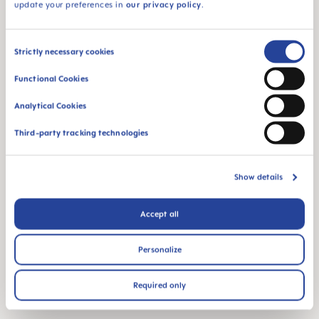
update your preferences in
our privacy policy
.
MAM Babyartikel GesmbH
Lorenz-Mandl-Gasse 50
Consent
Strictly necessary cookies
1160 Vienna
Selection
Austria
Functional Cookies
Analytical Cookies
SÍGUENOS
Third-party tracking technologies
FACEBOOK
INSTAGRAM
YOUTUBE
MAM BLOG
Show details
QUEDARSE EMBARAZADA
SEMANAS DE EMBARAZO
Accept all
NEWBORN CARE
Personalize
LACTANCIA Y ALIMENTACIÓN
Required only
TIENDA