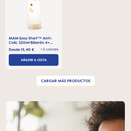
MAM Easy Start™ Anti-
Colic 320ml Biberón 4+
meses, 1 pieza
+3 colores
Desde
15,40 €
AÑADIR A CESTA
CARGAR MÁS PRODUCTOS
Skip MAM Teaser