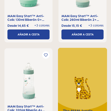
MAM Easy Start™ Anti-
MAM Easy Start™ Anti-
Colic 130ml Biberón 0+
Colic 260ml Biberón 2+
meses, 1 pieza
meses, 1 pieza
+3 colores
+3 colores
Desde
14,65 €
Desde
15,15 €
AÑADIR A CESTA
AÑADIR A CESTA
MAM Easy Start™ Anti-
Colic 320ml Biberón 4+
The MAM Jungle