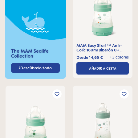
MAM Easy Start™ Anti-
Colic 160ml Biberón 0+
The MAM Sealife
meses, 1 pieza
Collection
+3 colores
Desde
14,65 €
¡Descúbrelo todo
AÑADIR A CESTA