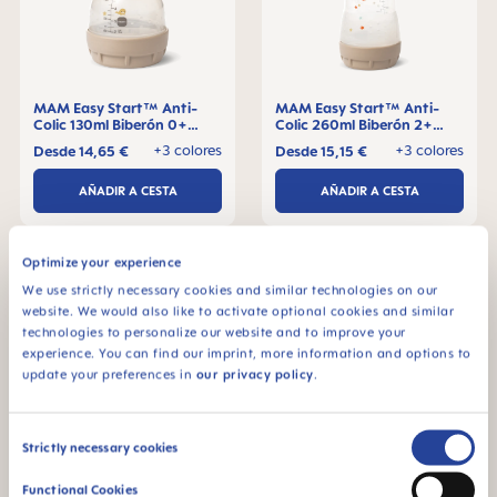
MAM Easy Start™ Anti-
MAM Easy Start™ Anti-
Colic 130ml Biberón 0+
Colic 260ml Biberón 2+
meses, 1 pieza
meses, 1 pieza
+3 colores
+3 colores
Desde
14,65 €
Desde
15,15 €
AÑADIR A CESTA
AÑADIR A CESTA
Optimize your experience
We use strictly necessary cookies and similar technologies on our
website. We would also like to activate optional cookies and similar
technologies to personalize our website and to improve your
experience. You can find our imprint, more information and options to
update your preferences in
our privacy policy
.
Consent
Strictly necessary cookies
Selection
Functional Cookies