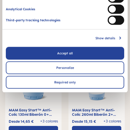
MAM Easy Start™ Anti-
MAM Easy Start™ Anti-
Colic 320ml Biberón 4+
Colic 160ml Biberón 0+
Analytical Cookies
meses, 1 pieza
meses, 1 pieza
+3 colores
+3 colores
Desde
15,40 €
Desde
14,65 €
Third-party tracking technologies
AÑADIR A CESTA
AÑADIR A CESTA
Show details
Accept all
Personalize
Required only
MAM Easy Start™ Anti-
MAM Easy Start™ Anti-
Colic 130ml Biberón 0+
Colic 260ml Biberón 2+
meses, 1 pieza
meses, 1 pieza
+3 colores
+3 colores
Desde
14,65 €
Desde
15,15 €