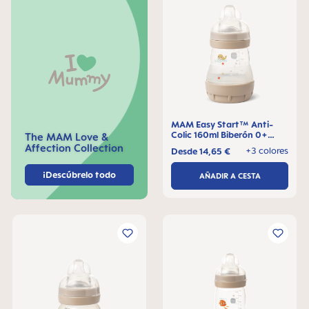
MAM Easy Start™ Anti-
Colic 160ml Biberón 0+
The MAM Love &
meses, 1 pieza
Affection Collection
+3 colores
Desde
14,65 €
¡Descúbrelo todo
AÑADIR A CESTA