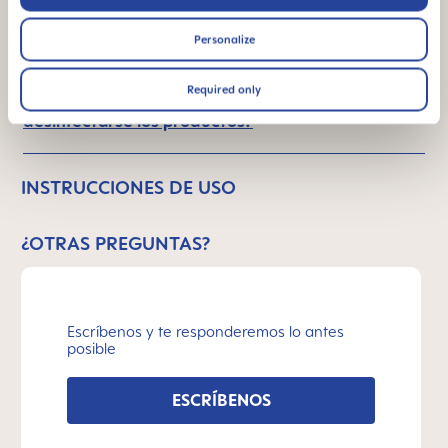
¿Qué microondas se recomienda para el
proceso de esterilización?
Personalize
Required only
¿Durante cuántos minutos deben
desinfectarse los productos?
INSTRUCCIONES DE USO
¿OTRAS PREGUNTAS?
Escríbenos y te responderemos lo antes
posible
ESCRÍBENOS