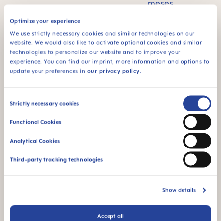
meses
Todos los productos
de MAM están
Optimize your experience
fabricados con
We use strictly necessary cookies and similar technologies on our
materiales libres de
website. We would also like to activate optional cookies and similar
BPA y BPS.
technologies to personalize our website and to improve your
experience. You can find our imprint, more information and options to
update your preferences in
our privacy policy
.
Consent
FAQ
Strictly necessary cookies
Selection
Functional Cookies
¿Cómo funciona el esterilizador a vapor MAM
Analytical Cookies
para microondas?
Third-party tracking technologies
¿Cuántos productos caben en el esterilizador
a vapor MAM para microondas?
Show details
Accept all