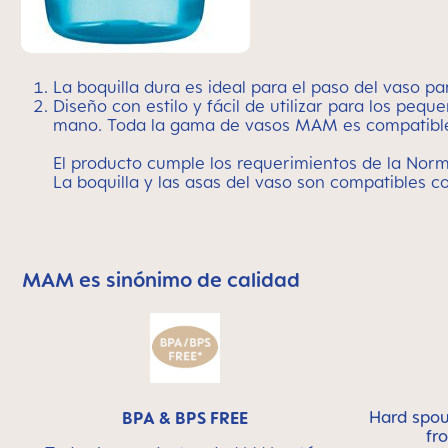
La boquilla dura es ideal para el paso del vaso p
Diseño con estilo y fácil de utilizar para los pe
mano. Toda la gama de vasos MAM es compatible,
El producto cumple los requerimientos de la Nor
La boquilla y las asas del vaso son compatibles 
MAM es sinónimo de calidad
Skip MAM Means Quality Icon Bar
Hard spout
BPA & BPS FREE
fr