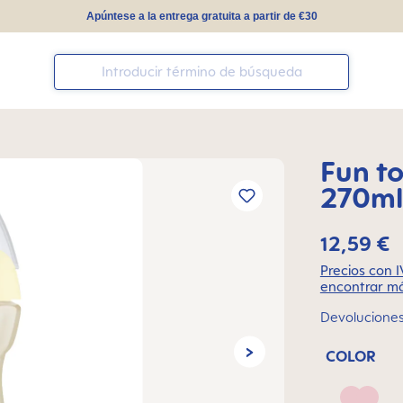
Apúntese a la entrega gratuita a partir de €30
Fun t
270ml
12,59 €
Precios con I
encontrar má
Devoluciones 
COLOR