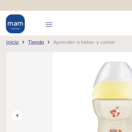
 búsqueda
Saltar a la navegación principal
Inicio
Tienda
Aprender a beber y comer
Omitir galería de imágenes