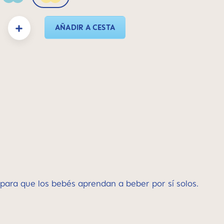
Sage
Sunlight
oducto: introduce la cantidad deseada o usa los botones para aumentar o disminui
AÑADIR A CESTA
para que los bebés aprendan a beber por sí solos.