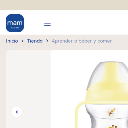
 búsqueda
Saltar a la navegación principal
Inicio
Tienda
Aprender a beber y comer
Omitir galería de imágenes