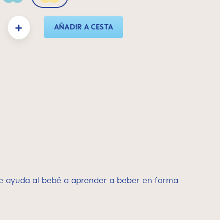
Sage
Sunlight
oducto: introduce la cantidad deseada o usa los botones para aumentar o disminui
AÑADIR A CESTA
ue ayuda al bebé a aprender a beber en forma