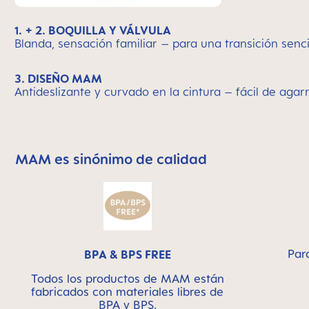
1. + 2. BOQUILLA Y VÁLVULA
Blanda, sensación familiar – para una transición senci
3. DISEÑO MAM
Antideslizante y curvado en la cintura – fácil de aga
MAM es sinónimo de calidad
Skip MAM Means Quality Icon Bar
Par
BPA & BPS FREE
Todos los productos de MAM están
fabricados con materiales libres de
BPA y BPS.