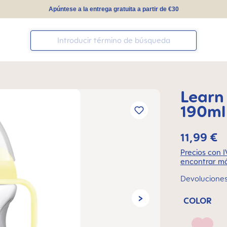
Apúntese a la entrega gratuita a partir de €30
Learn
190ml
11,99 €
Precios con I
encontrar má
Devoluciones 
COLOR