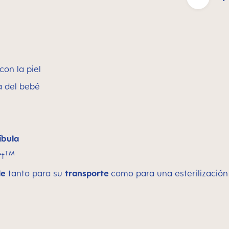
on la piel
a del bebé
íbula
TM
ft
le
tanto para su
transporte
como para una esterilización