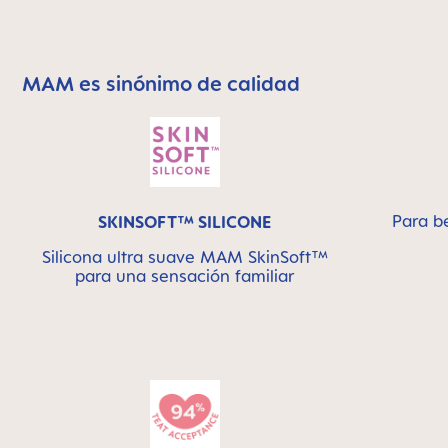
MAM es sinónimo de calidad
Skip MAM Means Quality Icon Bar
Para b
SKINSOFT™ SILICONE
Silicona ultra suave MAM SkinSoft™
para una sensación familiar