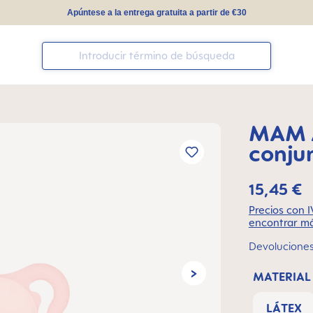
Apúntese a la entrega gratuita a partir de €30
MAM A
conju
15,45 €
Precios con I
encontrar má
Devoluciones 
MATERIAL 
LÁTEX