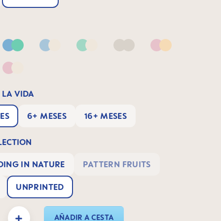
Blue & Green
Blue & Neutral
Green & Neutral
Neutral
Pink & Apricot
 Lilac
Pink & Neutral
 LA VIDA
ES
6+ MESES
16+ MESES
ECTION
ING IN NATURE
PATTERN FRUITS
UNPRINTED
oducto: introduce la cantidad deseada o usa los botones para aumentar o disminui
AÑADIR A CESTA