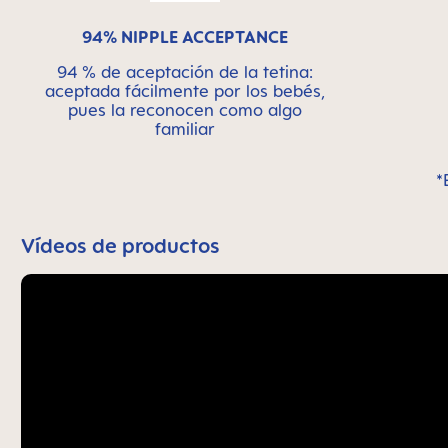
94% NIPPLE ACCEPTANCE
94 % de aceptación de la tetina:
aceptada fácilmente por los bebés,
pues la reconocen como algo
familiar
*
Vídeos de productos