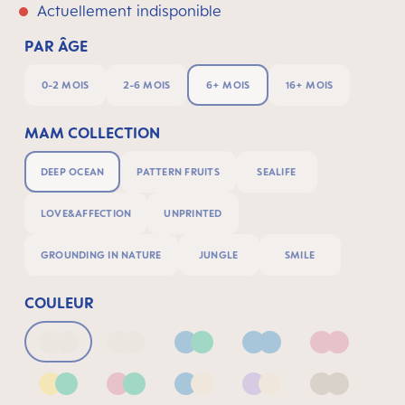
Actuellement indisponible
PAR ÂGE
0-2 MOIS
2-6 MOIS
6+ MOIS
16+ MOIS
MAM COLLECTION
DEEP OCEAN
PATTERN FRUITS
SEALIFE
LOVE&AFFECTION
UNPRINTED
GROUNDING IN NATURE
JUNGLE
SMILE
COULEUR
Deep Blue/Sage
Neutral2
Blue & Green
Blue
Pink
Yellow & Green
Pink & Green
Blue & Neutral
Lilac & Neutral
Neutral