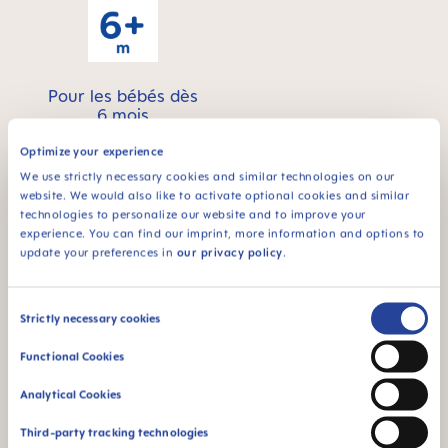
Pour les bébés dès
6 mois
Optimize your experience
¹ Étude de marché 2009-2023, tests réalisés auprès de 1,588
bébés.
We use strictly necessary cookies and similar technologies on our
website. We would also like to activate optional cookies and similar
technologies to personalize our website and to improve your
Vidéos produits
experience. You can find our imprint, more information and options to
update your preferences in
our privacy policy
.
Consent
Strictly necessary cookies
Selection
Functional Cookies
Analytical Cookies
Third-party tracking technologies