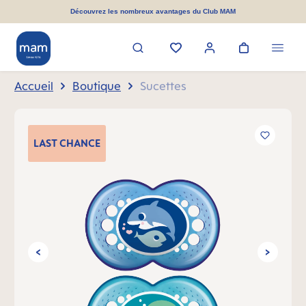
tenu principal
Découvrez les nombreux avantages du Club MAM
Accueil
Boutique
Sucettes
Ignorer la galerie d'images
LAST
CHANCE