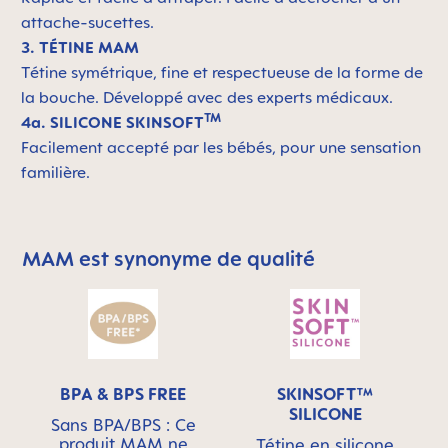
attache-sucettes.
3. TÉTINE MAM
Tétine symétrique, fine et respectueuse de la forme de
la bouche. Développé avec des experts médicaux.
TM
4a. SILICONE SKINSOFT
Facilement accepté par les bébés, pour une sensation
familière.
MAM est synonyme de qualité
Skip MAM Means Quality Icon Bar
BPA & BPS FREE
SKINSOFT™
SILICONE
Sans BPA/BPS : Ce
produit MAM ne
Tétine en silicone