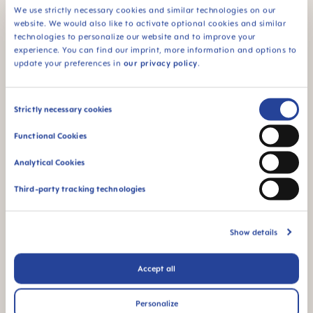
We use strictly necessary cookies and similar technologies on our
Brille dans le noir
94% NIPPLE
website. We would also like to activate optional cookies and similar
pour la retrouver plus
technologies to personalize our website and to improve your
ACCEPTANCE
facilement la nuit
experience. You can find our imprint, more information and options to
94 % d’acceptation
update your preferences in
our privacy policy
.
de la tétine :
facilement acceptée
par les bébés, pour
Consent
Strictly necessary cookies
une sensation
Selection
familière
Functional Cookies
¹ Étude de marché 2009-2023, tests réalisés auprès de 1,588
Analytical Cookies
bébés.
Third-party tracking technologies
Vidéos produits
Show details
Accept all
Personalize