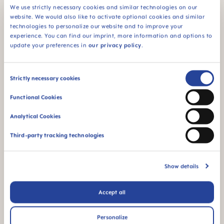
We use strictly necessary cookies and similar technologies on our
Brille dans le noir
94% NIPPLE
website. We would also like to activate optional cookies and similar
pour la retrouver plus
technologies to personalize our website and to improve your
ACCEPTANCE
facilement la nuit
experience. You can find our imprint, more information and options to
94 % d’acceptation
update your preferences in
our privacy policy
.
de la tétine :
facilement acceptée
par les bébés, pour
Consent
Strictly necessary cookies
une sensation
Selection
familière
Functional Cookies
¹ Étude de marché 2009-2023, tests réalisés auprès de 1,588
Analytical Cookies
bébés.
Third-party tracking technologies
Vidéos produits
Show details
Accept all
Personalize