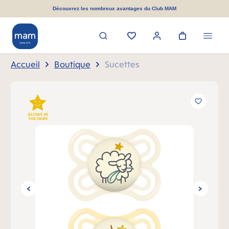
tenu principal
Découvrez les nombreux avantages du Club MAM
Accueil
Boutique
Sucettes
Ignorer la galerie d'images