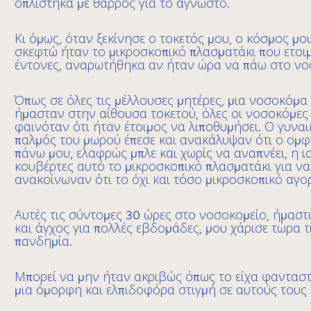
οπλίστηκα με θάρρος για το άγνωστο.
Κι όμως, όταν ξεκίνησε ο τοκετός μου, ο κόσμος μ
σκεφτώ ήταν το μικροσκοπικό πλασματάκι που ετοιμ
έντονες, αναρωτήθηκα αν ήταν ώρα να πάω στο νοσο
Όπως σε όλες τις μέλλουσες μητέρες, μια νοσοκόμα
ήμασταν στην αίθουσα τοκετού, όλες οι νοσοκόμες
φαινόταν ότι ήταν έτοιμος να λιποθυμήσει. Ο γυνα
παλμός του μωρού έπεσε και ανακάλυψαν ότι ο ομφ
πάνω μου, ελαφρώς μπλε και χωρίς να αναπνέει, η ι
κουβέρτες αυτό το μικροσκοπικό πλασματάκι για ν
ανακοίνωναν ότι το όχι και τόσο μικροσκοπικό αγορ
Αυτές τις σύντομες 30 ώρες στο νοσοκομείο, ήμαστ
και άγχος για πολλές εβδομάδες, μου χάρισε τώρα 
πανδημία.
Μπορεί να μην ήταν ακριβώς όπως το είχα φανταστεί
μια όμορφη και ελπιδοφόρα στιγμή σε αυτούς τους 