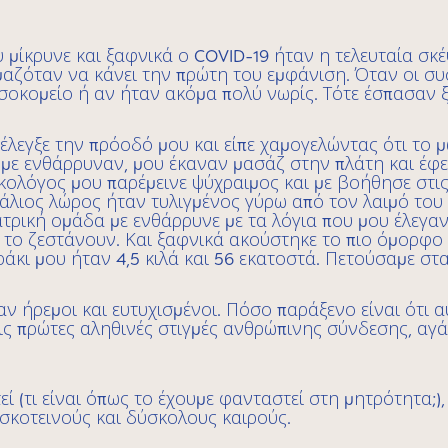
ου μίκρυνε και ξαφνικά ο COVID-19 ήταν η τελευταία σ
αζόταν να κάνει την πρώτη του εμφάνιση. Όταν οι συσ
κομείο ή αν ήταν ακόμα πολύ νωρίς. Τότε έσπασαν ξα
 έλεγξε την πρόοδό μου και είπε χαμογελώντας ότι το 
 με ενθάρρυναν, μου έκαναν μασάζ στην πλάτη και έφε
ικολόγος μου παρέμεινε ψύχραιμος και με βοήθησε στις
άλιος λώρος ήταν τυλιγμένος γύρω από τον λαιμό του
ατρική ομάδα με ενθάρρυνε με τα λόγια που μου έλεγα
α το ζεστάνουν. Και ξαφνικά ακούστηκε το πιο όμορφ
άκι μου ήταν 4,5 κιλά και 56 εκατοστά. Πετούσαμε στ
αν ήρεμοι και ευτυχισμένοι. Πόσο παράξενο είναι ότι
τις πρώτες αληθινές στιγμές ανθρώπινης σύνδεσης, αγ
 (τι είναι όπως το έχουμε φανταστεί στη μητρότητα;)
σκοτεινούς και δύσκολους καιρούς.