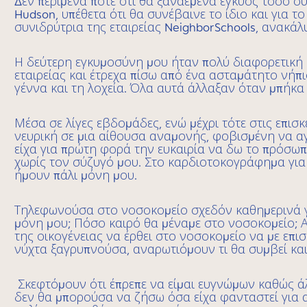
Δεν περίμενα ποτέ ότι θα ξαναέμενα έγκυος τόσο σ
Hudson, υπέθετα ότι θα συνέβαινε το ίδιο και για τ
συνιδρύτρια της εταιρείας NeighborSchools, ανακάλ
Η δεύτερη εγκυμοσύνη μου ήταν πολύ διαφορετική 
εταιρείας και έτρεχα πίσω από ένα ασταμάτητο νήπι
γέννα και τη λοχεία. Όλα αυτά άλλαξαν όταν μπήκα
Μέσα σε λίγες εβδομάδες, ενώ μέχρι τότε στις επισ
νευρική σε μια αίθουσα αναμονής, φοβισμένη να αγ
είχα για πρώτη φορά την ευκαιρία να δω το πρόσωπ
χωρίς τον σύζυγό μου. Στο καρδιοτοκογράφημα για
ήμουν πάλι μόνη μου.
Τηλεφωνούσα στο νοσοκομείο σχεδόν καθημερινά 
μόνη μου; Πόσο καιρό θα μέναμε στο νοσοκομείο; Α
της οικογένειας να έρθει στο νοσοκομείο να με επι
νύχτα ξαγρυπνούσα, αναρωτιόμουν τι θα συμβεί και
Σκεφτόμουν ότι έπρεπε να είμαι ευγνώμων καθώς ά
δεν θα μπορούσα να ζήσω όσα είχα φανταστεί για 