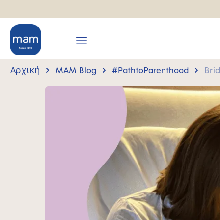
την αναζήτηση
Μετάβαση στην κύρια πλοήγησ
Αρχική
MAM Blog
#PathtoParenthood
Bri