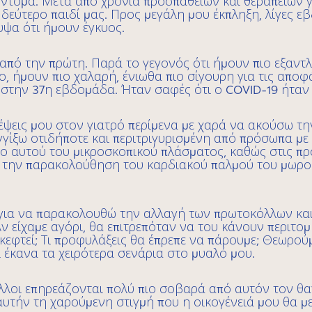
ύντομα. Μετά από χρόνια προσπαθειών και θεραπειών γ
ο δεύτερο παιδί μας. Προς μεγάλη μου έκπληξη, λίγες 
υψα ότι ήμουν έγκυος.
από την πρώτη. Παρά το γεγονός ότι ήμουν πιο εξαντ
ο, ήμουν πιο χαλαρή, ένιωθα πιο σίγουρη για τις αποφά
 στην 37η εβδομάδα. Ήταν σαφές ότι ο COVID-19 ήταν 
κέψεις μου στον γιατρό περίμενα με χαρά να ακούσω τ
γίξω οτιδήποτε και περιτριγυρισμένη από πρόσωπα με
ο αυτού του μικροσκοπικού πλάσματος, καθώς στις πρ
 την παρακολούθηση του καρδιακού παλμού του μωρού
για να παρακολουθώ την αλλαγή των πρωτοκόλλων και
ν είχαμε αγόρι, θα επιτρεπόταν να του κάνουν περιτο
σκεφτεί; Τι προφυλάξεις θα έπρεπε να πάρουμε; Θεωρού
 έκανα τα χειρότερα σενάρια στο μυαλό μου.
λλοι επηρεάζονται πολύ πιο σοβαρά από αυτόν τον θα
αυτήν τη χαρούμενη στιγμή που η οικογένειά μου θα μ