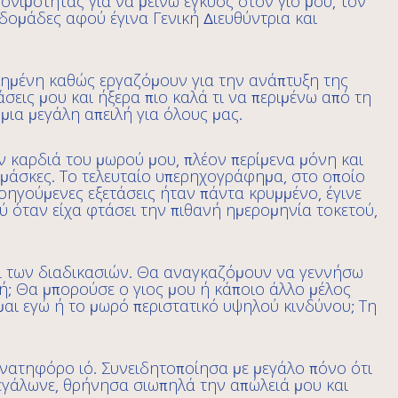
ονιμότητας για να μείνω έγκυος στον γιο μου, τον
εβδομάδες αφού έγινα Γενική Διευθύντρια και
λημένη καθώς εργαζόμουν για την ανάπτυξη της
σεις μου και ήξερα πιο καλά τι να περιμένω από τη
μια μεγάλη απειλή για όλους μας.
ην καρδιά του μωρού μου, πλέον περίμενα μόνη και
 μάσκες. Το τελευταίο υπερηχογράφημα, στο οποίο
οηγούμενες εξετάσεις ήταν πάντα κρυμμένο, έγινε
 όταν είχα φτάσει την πιθανή ημερομηνία τοκετού,
 των διαδικασιών. Θα αναγκαζόμουν να γεννήσω
μή; Θα μπορούσε ο γιος μου ή κάποιο άλλο μέλος
μαι εγώ ή το μωρό περιστατικό υψηλού κινδύνου; Τη
νατηφόρο ιό. Συνειδητοποίησα με μεγάλο πόνο ότι
εγάλωνε, θρήνησα σιωπηλά την απώλειά μου και