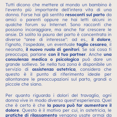
Tutti dicono che mettere al mondo un bambino è
l'evento più importante dell'intera vita di una
donna. Forse hai già sentito
resoconti sul parto
da
amici o parenti oppure ne hai letti alcuni in
qualche forum su Internet. Sono racconti che
possono incoraggiare, ma anche far crescere le
ansie. Di solito la paura del parto è concentrata in
diverse “aree di interesse”: ad es.,
il dolore
,
l'ignoto, l'ospedale, un eventuale
taglio cesareo
, il
neonato,
il nuovo ruolo di genitori
. Se sai cosa ti
preoccupa, parlane
con il tuo partner
. Anche
una
consulenza medica o psicologica
può dare un
grande sollievo. Se nella tua zona è disponibile un
servizio di
assistenza ostetrica
, considera che
questo è il punto di riferimento ideale per
allontanare le preoccupazioni sul parto, grandi o
piccole che siano.
Per quanto riguarda i dolori del travaglio, ogni
donna vive in modo diverso quest'esperienza. Quel
che è certo è che
la paura può far aumentare il
dolore
. Questo è il motivo per cui, in ostetricia, le
pratiche di rilassamento
vengono usate ormai da