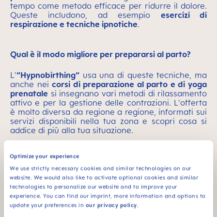
tempo come metodo efficace per ridurre il dolore.
Queste includono, ad esempio
esercizi di
respirazione e tecniche ipnotiche
.
Qual è il modo migliore per prepararsi al parto?
L'
“Hypnobirthing“
usa una di queste tecniche, ma
anche nei
corsi di preparazione al parto e di yoga
prenatale
si insegnano vari metodi di rilassamento
attivo e per la gestione delle contrazioni. L'offerta
è molto diversa da regione a regione, informati sui
servizi disponibili nella tua zona e scopri cosa si
addice di più alla tua situazione.
Il tuo medico può già esporti quali possibilità ci
Optimize your experience
sono per
ridurre il dolore durante il parto
:
qualunque cosa combatta le tue paure è una cosa
We use strictly necessary cookies and similar technologies on our
positiva, anche il fatto di informarsi in modo più
website. We would also like to activate optional cookies and similar
approfondito. Molte donne si sentono più tranquille
technologies to personalize our website and to improve your
se hanno l'opportunità di visitare in anticipo
experience. You can find our imprint, more information and options to
l'ospedale o il luogo del parto.
update your preferences in
our privacy policy
.