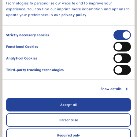
technologies to personalize our website and to improve your
ALTRE DOMANDE?
experience. You can find our imprint, more information and options to
update your preferences in
our privacy policy
.
Consent
Strictly necessary cookies
Inviaci un messaggio e ti risponderemo al
Selection
più presto
Functional Cookies
Scrivi un messaggio
Analytical Cookies
Third-party tracking technologies
Show details
Prodotti MAM consigliati per voi
Accept all
Personalize
Salta la galleria dei prodotti
Required only