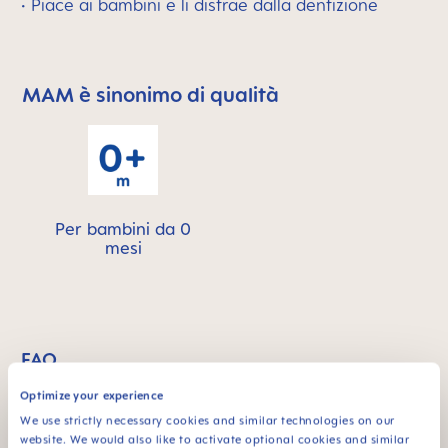
• Piace ai bambini e li distrae dalla dentizione
MAM è sinonimo di qualità
Skip MAM Means Quality Icon Bar
Per bambini da 0
mesi
FAQ
Optimize your experience
Do MAM products contain plasticizers?
We use strictly necessary cookies and similar technologies on our
website. We would also like to activate optional cookies and similar