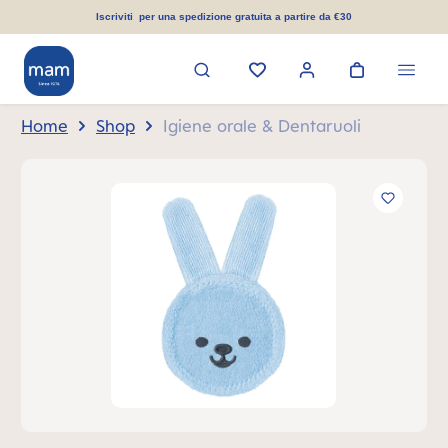
nuto principale
Iscriviti per una spedizione gratuita a partire da €30
Home
Shop
Igiene orale & Dentaruoli
Salta la galleria di immagini