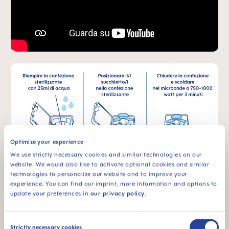
Optimize your experience
We use strictly necessary cookies and similar technologies on our
website. We would also like to activate optional cookies and similar
technologies to personalize our website and to improve your
La sostenibilità per MAM
experience. You can find our imprint, more information and options to
update your preferences in
our privacy policy
.
Consent
Strictly necessary cookies