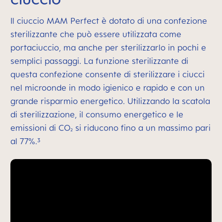
Il ciuccio MAM Perfect è dotato di una confezione
sterilizzante che può essere utilizzata come
portaciuccio, ma anche per sterilizzarlo in pochi e
semplici passaggi. La funzione sterilizzante di
questa confezione consente di sterilizzare i ciucci
nel microonde in modo igienico e rapido e con un
grande risparmio energetico. Utilizzando la scatola
di sterilizzazione, il consumo energetico e le
emissioni di CO
si riducono fino a un massimo pari
²
al 77%.³