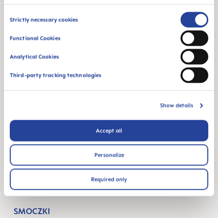
Consent
MAM Babyartikel GesmbH
Strictly necessary cookies
Selection
Lorenz-Mandl-Gasse 50
Functional Cookies
1160 Vienna
Austria
Analytical Cookies
Third-party tracking technologies
OBSERWUJ NAS
FACEBOOK
INSTAGRAM
YOUTUBE
Show details
MAM BLOG
Accept all
PRZED CIĄŻĄ
TYGODNIE CIĄŻY
Personalize
#PATHTOPARENTHOOD
Required only
SKLEP
SMOCZKI