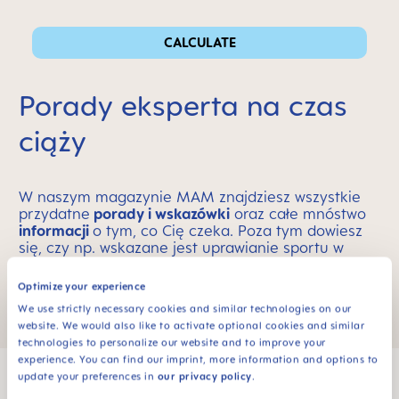
CALCULATE
Porady eksperta na czas
ciąży
W naszym magazynie MAM znajdziesz wszystkie
przydatne
porady i wskazówki
oraz całe mnóstwo
informacji
o tym, co Cię czeka. Poza tym dowiesz
się, czy np. wskazane jest uprawianie sportu w
ciąży, jak się odżywiać i jak najlepiej przygotować
się do porodu.
Optimize your experience
We use strictly necessary cookies and similar technologies on our
website. We would also like to activate optional cookies and similar
technologies to personalize our website and to improve your
experience. You can find our imprint, more information and options to
update your preferences in
our privacy policy
.