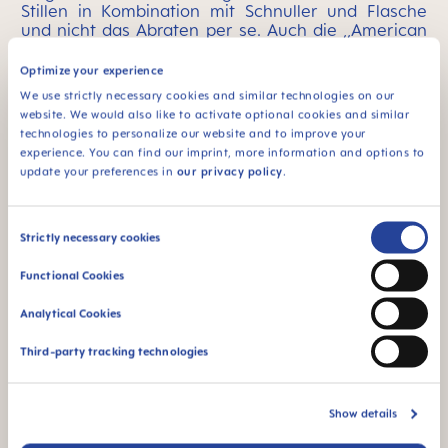
Stillen in Kombination mit Schnuller und Flasche
und nicht das Abraten per se. Auch die ,,American
Academy of Pediatrics" (AAP), eine Organisation
von 67.000 Kinderärzten,
empfiehlt ausdrücklich
Optimize your experience
Schnuller,
um das Risiko des
plötzlichen
We use strictly necessary cookies and similar technologies on our
Kindstods
zu reduzieren.
website. We would also like to activate optional cookies and similar
technologies to personalize our website and to improve your
experience. You can find our imprint, more information and options to
update your preferences in
our privacy policy
.
"Saugverwirrung"
beheben: Das rät Univ.-
Consent
Strictly necessary cookies
Selection
Prof. Dr. Reinhold Kerbl
Functional Cookies
Eltern
Analytical Cookies
Ganz klar ist, dass
Muttermilch die beste Form der
Third-party tracking technologies
Ernährung für Babys
darstellt. Stillen ist zumindest
bis zum 6. Lebensmonat daher auf alle Fälle
empfehlenswert. „Das Zufüttern mit der Flasche ist
Show details
nur notwendig, wenn ausschließliches Stillen nicht
möglich ist. Eltern brauchen sich aber keinen