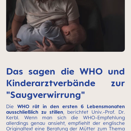
Das sagen die WHO und
Kinderarztverbände zur
"Saugverwirrung"
Die
WHO rät in den ersten 6 Lebensmonaten
ausschließlich zu stillen
, berichtet Univ.-Prof. Dr.
Kerbl. Wenn man sich die WHO-Empfehlung
allerdings genau ansieht, empfiehlt der englische
Originaltext eine Beratung der Mütter zum Thema