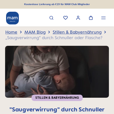
alt springen
Kostenlose Lieferung ab €19 für MAM Club Mitglieder
Home
MAM Blog
Stillen & Babyernährung
„Saugverwirrung“ durch Schnuller oder Flasche?
STILLEN & BABYERNÄHRUNG
"Saugverwirrung" durch Schnuller