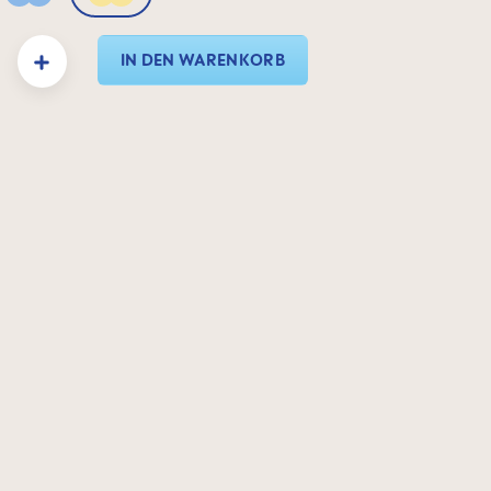
Powder Blue
Sunlight
: Gib den gewünschten Wert ein oder benutze die Schaltflächen um die Anzahl zu e
IN DEN WARENKORB