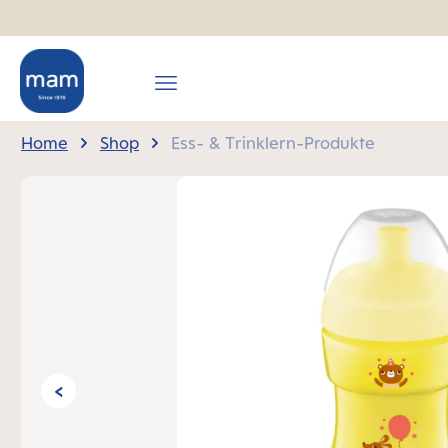
springen
Zur Hauptnavigation springen
Home
Shop
Ess- & Trinklern-Produkte
Bildergalerie überspringen