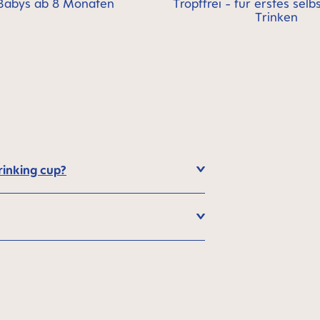
Babys ab 8 Monaten
Tropffrei - für erstes selb
Trinken
rinking cup?