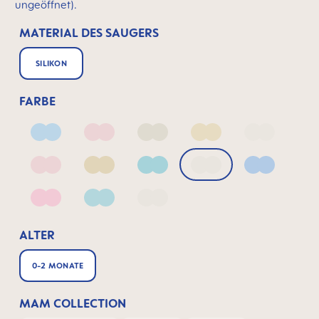
ungeöffnet).
MATERIAL DES SAUGERS
SILIKON
FARBE
Arctic Blue
Blush
Ivory
Linen
Linen_2
Matt Blush
Matt Linen
Matt Sage
Pale Mint
Powder Bl
Quartz Rose
Sage
fairy dust
ALTER
0-2 MONATE
MAM COLLECTION