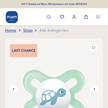
alt springen
100 € Rabatt auf Move Milchpumpen mit Code MOVE100
Home
Shop
Alle Kategorien
Bildergalerie überspringen
LAST
CHANCE