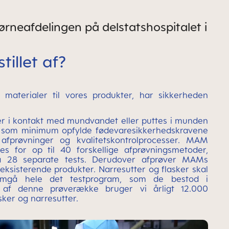
rneafdelingen på delstatshospitalet i
illet af?
materialer til vores produkter, har sikkerheden
r i kontakt med mundvandet eller puttes i munden
er som minimum opfylde fødevaresikkerhedskravene
afprøvninger og kvalitetskontrolprocesser. MAM
es for op til 40 forskellige afprøvningsmetoder,
å 28 separate tests. Derudover afprøver MAMs
eksisterende produkter. Narresutter og flasker skal
gå hele det testprogram, som de bestod i
et af denne prøverække bruger vi årligt 12.000
sker og narresutter.