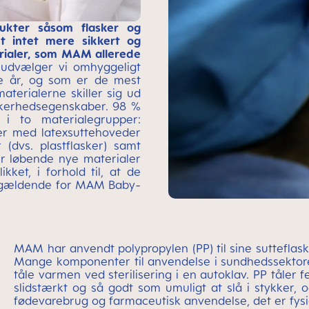
ukter såsom flasker og
t intet mere sikkert og
erialer, som MAM allerede
, udvælger vi omhyggeligt
e år, og som er de mest
materialerne skiller sig ud
kkerhedsegenskaber. 98 %
i to materialegrupper:
ter med latexsuttehoveder
r (dvs. plastflasker) samt
rer løbende nye materialer
kket, i forhold til, at de
er gældende for MAM Baby-
MAM har anvendt polypropylen (PP) til sine sutteflask
Mange komponenter til anvendelse i sundhedssektoren e
tåle varmen ved sterilisering i en autoklav. PP tåler 
slidstærkt og så godt som umuligt at slå i stykker, og
fødevarebrug og farmaceutisk anvendelse, det er fysiol