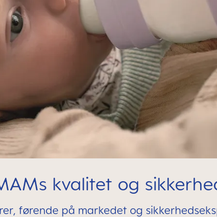
MAMs kvalitet og sikkerhe
rer, førende på markedet og sikkerhedseksp