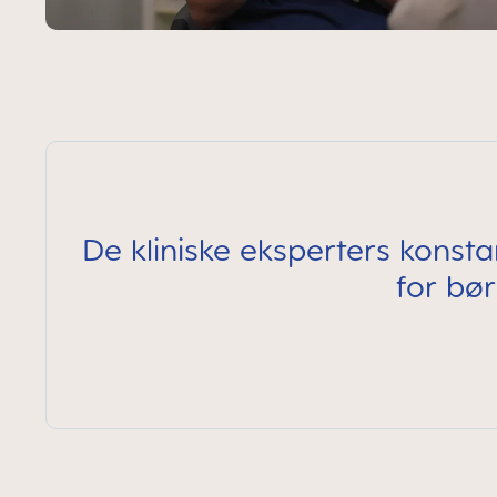
De kliniske eksperters konsta
for bø