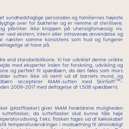
et sundhedsfaglige personales og familiernes højeste
ygtige over for bakterier og er nemme at sterilisere.
og påvirker ikke kroppen på uhensigtsmæssig vis.
er ved ekstern, intern eller intravenøs anvendelse og
ne har næsten samme konsistens som hud og fungerer
behagelige at have på.
e end standardsilikone. Vi har udviklet denne unikke
rbejde med eksperter inden for forskning, udvikling og
kone og perfekt til spædbørn, da den føles som mors
falder sutten ikke så nemt ud af barnets mund, og
TM
børn accepterer MAM-sutten med SkinSoft
-
ioden 2009-2017 med deltagelse af 1.508 spædbørn).
asker (plastflasker) giver MAM forældrene muligheden
sutteflasker, da sutteflasker skal kunne tåle høje
emperaturudsving, f.eks. flasken tages ud af køleskabet
stå temperaturændringer i modsætning til almindeligt