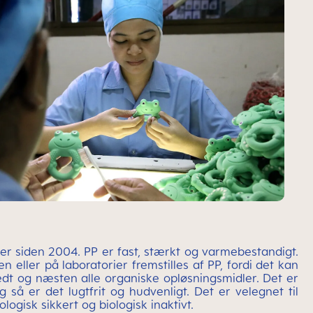
er siden 2004. PP er fast, stærkt og varmebestandigt.
ller på laboratorier fremstilles af PP, fordi det kan
fedt og næsten alle organiske opløsningsmidler. Det er
 så er det lugtfrit og hudvenligt. Det er velegnet til
ogisk sikkert og biologisk inaktivt.