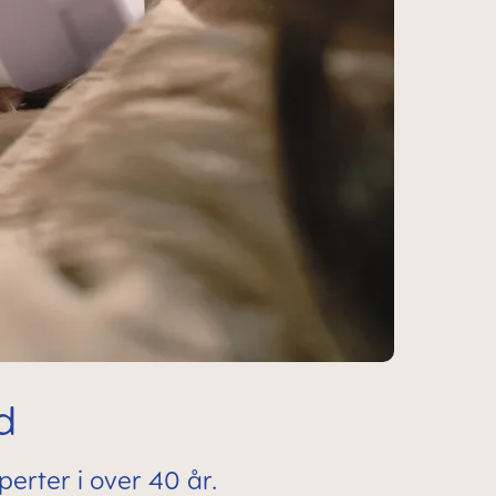
d
erter i over 40 år.