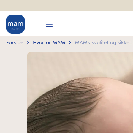
 søgning
Gå til hovednavigation
Forside
Hvorfor MAM
MAMs kvalitet og sikker