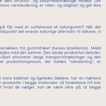
 dets struktur- og sikkerhedsmæssige fordele. Det
r store varmeudsving, er ridse- og slagfast, og går ikke
også fås med et suttehoved af naturgummi? Når det
spunkt det eneste naturlige alternativ til silikone, vi
texmælken fra gummitræet (hevea brasiliensis). MAM
bejdes med det samme. Den lokale produktion betyder,
vilket eliminerer lange transportstrækninger og den
iel produktionsproces, der kaldes ”udvaskning”, er
 mere bidefast og ligeledes blødere, har en mørkere
r produkter i begge materialer, så forældrene frit kan
et hvad de vælger, kan de være sikre på, at begge