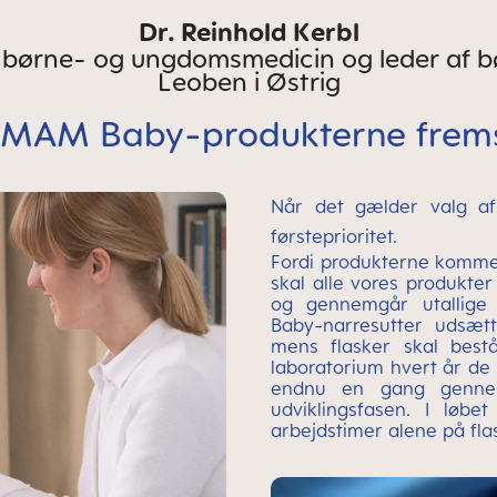
Dr. Reinhold Kerbl
r børne- og ungdomsmedicin og leder af bø
Leoben i Østrig
MAM Baby-produkterne fremst
Når det gælder valg af 
førsteprioritet.
Fordi produkterne komme
skal alle vores produkt
og gennemgår utallige 
Baby-narresutter udsætt
mens flasker skal best
laboratorium hvert år de 
endnu en gang gennem
udviklingsfasen. I løb
arbejdstimer alene på fla