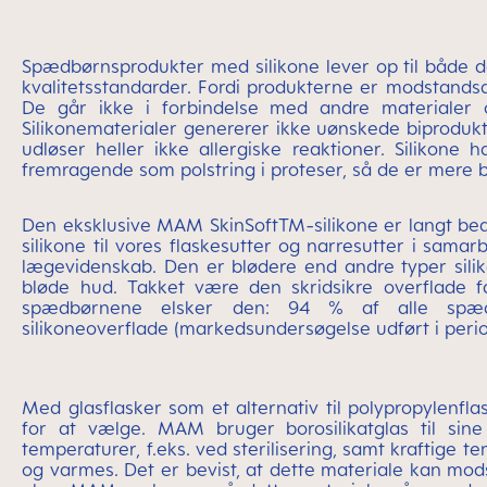
Spædbørnsprodukter med silikone lever op til både d
kvalitetsstandarder. Fordi produkterne er modstandsd
De går ikke i forbindelse med andre materialer 
Silikonematerialer genererer ikke uønskede biprodukt
udløser heller ikke allergiske reaktioner. Siliko
fremragende som polstring i proteser, så de er mere 
Den eksklusive MAM SkinSoftTM-silikone er langt bedr
silikone til vores flaskesutter og narresutter i sama
lægevidenskab. Den er blødere end andre typer sili
bløde hud. Takket være den skridsikre overflade 
spædbørnene elsker den: 94 % af alle spæd
silikoneoverflade (markedsundersøgelse udført i per
Med glasflasker som et alternativ til polypropylenfl
for at vælge. MAM bruger borosilikatglas til sine 
temperaturer, f.eks. ved sterilisering, samt kraftige t
og varmes. Det er bevist, at dette materiale kan mod