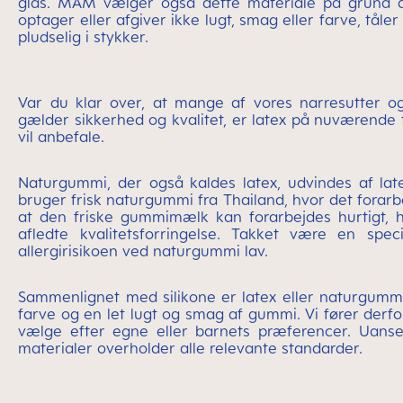
glas. MAM vælger også dette materiale på grund af
optager eller afgiver ikke lugt, smag eller farve, tåle
pludselig i stykker.
Var du klar over, at mange af vores narresutter 
gælder sikkerhed og kvalitet, er latex på nuværende tid
vil anbefale.
Naturgummi, der også kaldes latex, udvindes af la
bruger frisk naturgummi fra Thailand, hvor det forar
at den friske gummimælk kan forarbejdes hurtigt, h
afledte kvalitetsforringelse. Takket være en spec
allergirisikoen ved naturgummi lav.
Sammenlignet med silikone er latex eller naturgummi
farve og en let lugt og smag af gummi. Vi fører derfo
vælge efter egne eller barnets præferencer. Uans
materialer overholder alle relevante standarder.