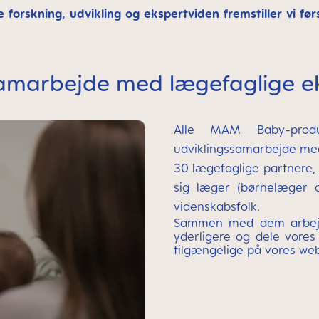
skning, udvikling og ekspertviden fremstiller vi før
amarbejde med lægefaglige e
Alle MAM Baby-produ
udviklingssamarbejde me
30 lægefaglige partnere,
sig læger (børnelæger o
videnskabsfolk.
Sammen med dem arbejde
yderligere og dele vores
tilgængelige på vores we