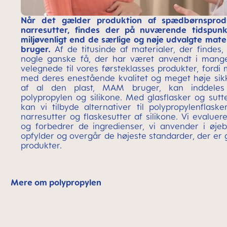
Når det gælder produktion af spædbørnsprod
narresutter, findes der på nuværende tidspunk
miljøvenligt end de særlige og nøje udvalgte mat
bruger.
Af de titusinde af materialer, der findes
nogle ganske få, der har været anvendt i mang
velegnede til vores førsteklasses produkter, fordi 
med deres enestående kvalitet og meget høje si
af al den plast, MAM bruger, kan inddeles 
polypropylen og silikone. Med glasflasker og sut
kan vi tilbyde alternativer til polypropylenflaske
narresutter og flaskesutter af silikone. Vi evalue
og forbedrer de ingredienser, vi anvender i øjebli
opfylder og overgår de højeste standarder, der 
produkter.
Mere om polypropylen