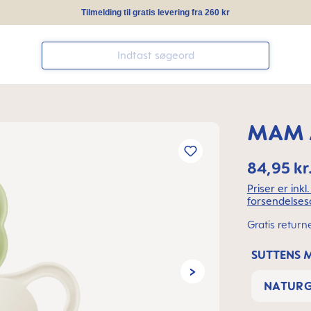
Tilmelding til gratis levering fra 260 kr
MAM A
84,95 kr
Priser er ink
forsendelses
Gratis return
SUTTENS 
NATUR