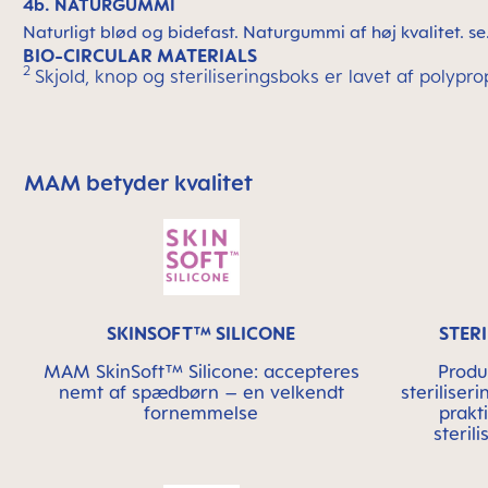
4b. NATURGUMMI
Naturligt blød og bidefast. Naturgummi af høj kvalitet. se
BIO-CIRCULAR MATERIALS
2
Skjold, knop og steriliseringsboks er lavet af polypr
MAM betyder kvalitet
Skip MAM Means Quality Icon Bar
SKINSOFT™ SILICONE
STER
MAM SkinSoft™ Silicone: accepteres
Produ
nemt af spædbørn – en velkendt
steriliser
fornemmelse
prakt
steril