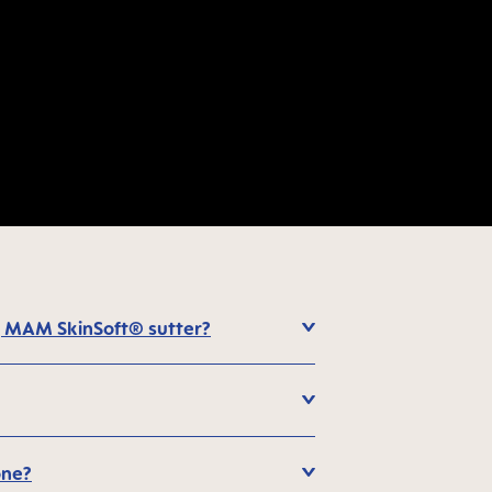
og MAM SkinSoft® sutter?
one?