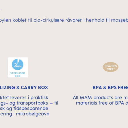
.
opylen koblet til bio-cirkulære råvarer i henhold til mas
ILIZING & CARRY BOX
BPA & BPS FRE
ktet leveres i praktisk
All MAM products are 
ings- og transportboks – til
materials free of BPA 
isk og tidsbesparende
isering i mikrobølgeovn