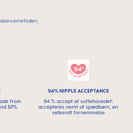
sebalancemetoden,
E
94% NIPPLE ACCEPTANCE
made from
94 % accept af suttehovedet:
and BPS.
accepteres nemt af spædbørn, en
velkendt fornemmelse