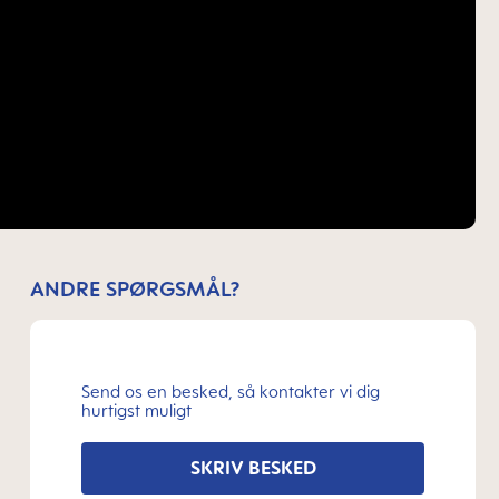
ANDRE SPØRGSMÅL?
Send os en besked, så kontakter vi dig
hurtigst muligt
SKRIV BESKED