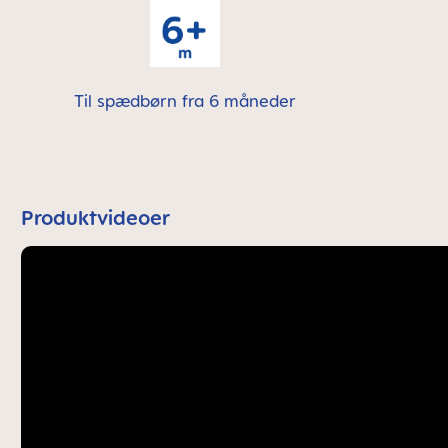
Til spædbørn fra 6 måneder
Produktvideoer