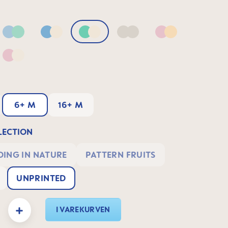
Blue & Green
Blue & Neutral
Green & Neutral
Neutral
Pink & Apricot
 Lilac
Pink & Neutral
6+ M
16+ M
ECTION
ING IN NATURE
PATTERN FRUITS
UNPRINTED
 Indtast det ønskede beløb, eller brug knapperne til at øge eller formindske mæn
I VAREKURVEN