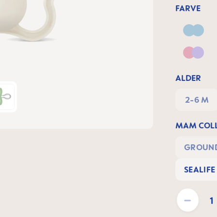
FARVE
Blue
Pink &
ALDER
2-6 M
MAM COLL
GROUND
SEALIFE
Produktmængde: