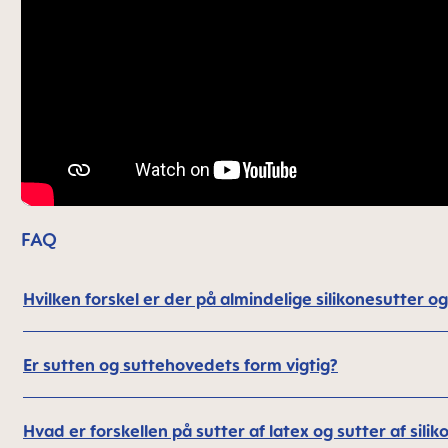
FAQ
Hvilken forskel er der på almindelige silikonesutter 
Er sutten og suttehovedets form vigtig?
Hvad er forskellen på sutter af latex og sutter af silik