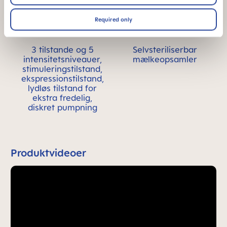
Required only
3 tilstande og 5
Selvsteriliserbar
intensitetsniveauer,
mælkeopsamler
stimuleringstilstand,
ekspressionstilstand,
lydløs tilstand for
ekstra fredelig,
diskret pumpning
Produktvideoer