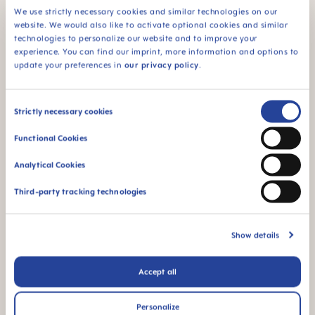
SOFT FUNNEL
We use strictly necessary cookies and similar technologies on our
Silikone-tragt for maksimal komfort
website. We would also like to activate optional cookies and similar
technologies to personalize our website and to improve your
Brug uden eller med størrelsesindsatser (3
experience. You can find our imprint, more information and options to
forskellige størrelser medfølger)
update your preferences in
our privacy policy
.
Consent
Strictly necessary cookies
MAM betyder kvalitet
Selection
Skip MAM Means Quality Icon Bar
Functional Cookies
Analytical Cookies
Third-party tracking technologies
Entonnoir souple
BPA & BPS FREE
pour un maximum de
Show details
Alle MAM-produkter
confort
er fremstillet af
materialer uden BPA
Accept all
og BPS.
Personalize