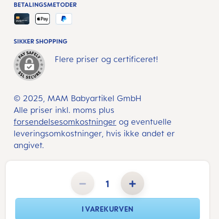
BETALINGSMETODER
SIKKER SHOPPING
Flere priser og certificeret!
© 2025, MAM Babyartikel GmbH
Alle priser inkl. moms plus
forsendelsesomkostninger
og eventuelle
leveringsomkostninger, hvis ikke andet er
angivet.
Produktmængde: Indtast det ønskede beløb, eller brug knapperne til at øge eller formindske mængden.
I VAREKURVEN