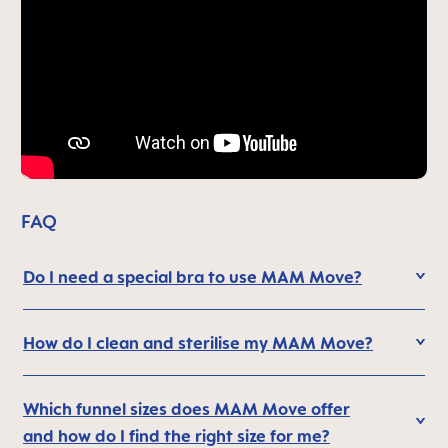
FAQ
Do I need a special bra to use MAM Move?
How do I clean and sterilise my MAM Move?
Which funnel sizes does MAM Move offer
and how do I find the right size for me?