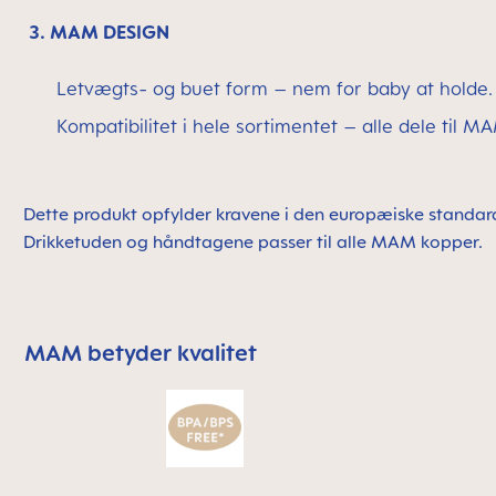
3. MAM DESIGN
Letvægts- og buet form – nem for baby at holde.
Kompatibilitet i hele sortimentet – alle dele til 
Dette produkt opfylder kravene i den europæiske standa
Drikketuden og håndtagene passer til alle MAM kopper.
MAM betyder kvalitet
Skip MAM Means Quality Icon Bar