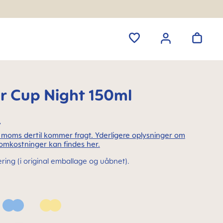
er Cup Night 150ml
.
l. moms dertil kommer fragt. Yderligere oplysninger om
omkostninger kan findes her.
ering (i original emballage og uåbnet).
Powder Blue
Sunlight