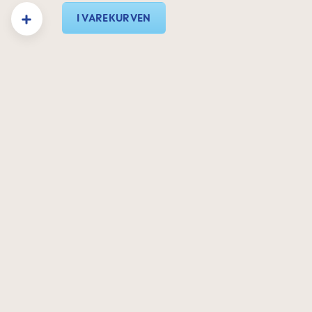
 Indtast det ønskede beløb, eller brug knapperne til at øge eller formindske mæn
I VAREKURVEN