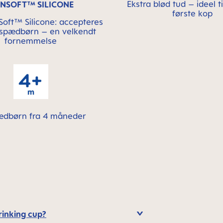
Ekstra blød tud – ideel t
INSOFT™ SILICONE
første kop
oft™ Silicone: accepteres
 spædbørn – en velkendt
fornemmelse
pædbørn fra 4 måneder
rinking cup?