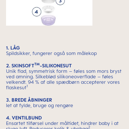
1. LÅG
Spildsikker, fungerer også som målekop
TM
2. SKINSOFT
-SILIKONESUT
Unik flad, symmetrisk form – føles som mors bryst
ved amning. Silkeblød silikoneoverflade – føles
velkendt. 94 % af alle spædbørn accepterer vores
1
flaskesut
3. BREDE ÅBNINGER
let at fylde, bruge og rengøre
4. VENTILBUND
Ensartet tilførsel under måltidet, hindrer baby i at
2
sluge luft. Reducerer kolik & ubehag