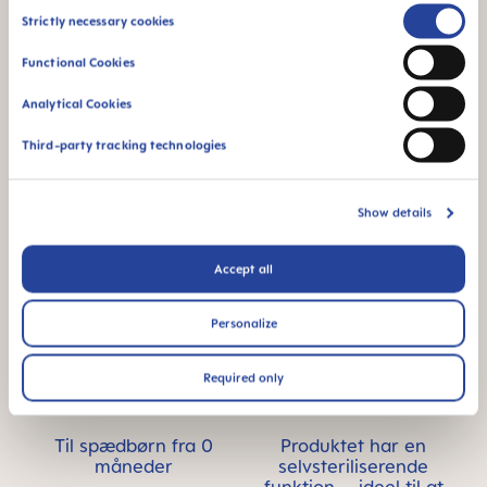
MAM betyder kvalitet
Skip MAM Means Quality Icon Bar
Consent
Strictly necessary cookies
Selection
Functional Cookies
Analytical Cookies
Third-party tracking technologies
BPA & BPS FREE
SKINSOFT™
SILICONE
Alle MAM-produkter
er fremstillet af
MAM SkinSoft™
Show details
materialer uden BPA
Silicone: accepteres
og BPS.
nemt af spædbørn –
en velkendt
Accept all
fornemmelse
Personalize
Required only
Til spædbørn fra 0
Produktet har en
måneder
selvsteriliserende