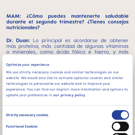
MAM: ¿Cómo puedes mantenerte saludable
durante el segundo trimestre? ¿Tienes consejos
nutricionales?
Dr. Duan:
Lo principal es acordarse de obtener
más proteína, más cantidad de algunas vitaminas
o minerales, como ácido fólico e hierro, y más
calorías. Ahora te encargas de dos cuerpos y
necesitas más energía. Sobre todo, haz un
Optimize your experience
esfuerzo por comer de forma saludable. Examina
We use strictly necessary cookies and similar technologies on our
tu dieta y mira qué puedes mejorar. Es fácil
website. We would also like to activate optional cookies and similar
encontrar información fiable y
comer alimentos
technologies to personalize our website and to improve your
con un alto valor nutritivo es una de las mejores
experience. You can find our imprint, more information and options to
cosas que puedes hacer para cuidar la salud de tu
update your preferences in
our privacy policy
.
bebé
.
Consent
Strictly necessary cookies
Selection
Foto: Shutterstock
Functional Cookies