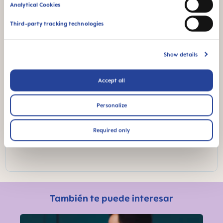
Analytical Cookies
Third-party tracking technologies
Show details
Experto MAM
Accept all
DR. TONY (TAO) DUAN
Personalize
Fundador y CEO
Required only
Shanghai Spring Field Hospital Management Group
(China)
También te puede interesar