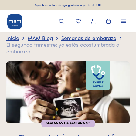
enido principal
Apúntese a la entrega gratuita a partir de €30
Inicio
MAM Blog
Semanas de embarazo
El segundo trimestre: ya estás acostumbrada al
embarazo
SEMANAS DE EMBARAZO