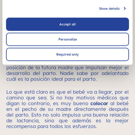
La embarazada ahora puede "empujar"
Show details
activamente durante las contracciones del parto.
La fase de expulsión puede durar
hasta dos horas
si es el primero,
en los partos posteriores a
Accept all
menudo se va acortando. Con ayuda de los
músculos abdominales, la respiración y la "emisión
de tonos" (son los "aaaah" y "ooooh" que emiten
Personalize
las embarazadas a menudo de forma instintiva), la
mujer ayuda a seguir expulsando al bebé. A lo
Required only
mejor los tocólogos o los médicos pueden dar
consejos acerca de la posición o los cambios de
posición de la futura madre que impulsan mejor el
desarrollo del parto. Nadie sabe por adelantado
cuál es la posición ideal para el parto.
Lo que está claro es que el bebé va a llegar, por el
camino que sea. Si no hay motivos médicos que
digan lo contrario, es muy bueno
colocar
al bebé
en el pecho de su madre directamente después
del parto. Esto no solo impulsa una buena relación
de lactancia, sino que además es la mejor
recompensa para todos los esfuerzos.