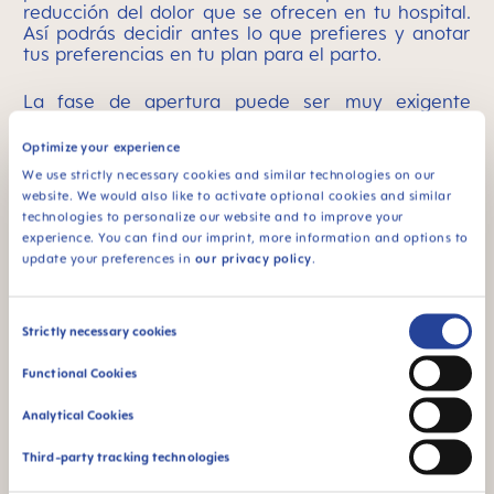
reducción del dolor que se ofrecen en tu hospital.
Así podrás decidir antes lo que prefieres y anotar
tus preferencias en tu plan para el parto.
La fase de apertura puede ser muy exigente
desde el punto de vista físico y puede durar
mucho, por lo
que se recomiendan pequeños y
Optimize your experience
ligeros tentempiés,
sobre todo porque durante el
We use strictly necessary cookies and similar technologies on our
parto a veces se producen mareos y vómitos.
website. We would also like to activate optional cookies and similar
technologies to personalize our website and to improve your
experience. You can find our imprint, more information and options to
#2 La fase de transición
update your preferences in
our privacy policy
.
El
cuello del útero se abre por completo.
Muchas
mujeres tienen ahora un pequeño bajón, quieren ir
a casa, desean la cesárea, se enfadan, se
Consent
Strictly necessary cookies
desesperan o están irritables. Las contracciones
Selection
pueden ser más irregulares y fuertes. Pueden
Functional Cookies
aparecer mareos y temblores. Un pequeño
consuelo: esta fase de transición normalmente
Analytical Cookies
pasa muy rápido.
Third-party tracking technologies
#3 La fase de expulsión